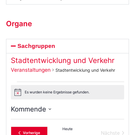
Organe
Sachgruppen
Stadtentwicklung und Verkehr
Veranstaltungen
Stadtentwicklung und Verkehr
Es wurden keine Ergebnisse gefunden.
Notice
Kommende
Wählen
Sie
das
Heute
Datum
Verans
Nächste
Veranstaltungen
Vorherige