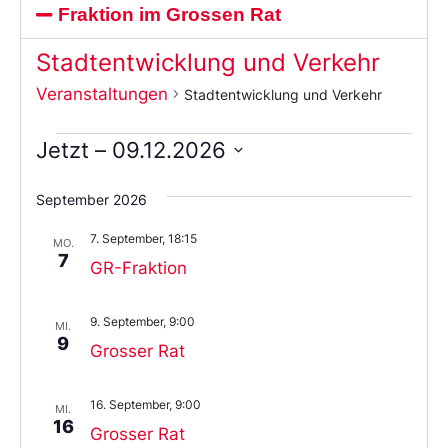
Fraktion im Grossen Rat
Stadtentwicklung und Verkehr
Veranstaltungen
Stadtentwicklung und Verkehr
Jetzt
 – 
09.12.2026
Wählen
Sie
September 2026
das
Datum
7. September, 18:15
aus.
MO.
7
GR-Fraktion
9. September, 9:00
MI.
9
Grosser Rat
16. September, 9:00
MI.
16
Grosser Rat