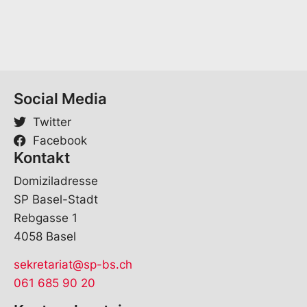
n
a
m
e
Social Media
Twitter
Facebook
Kontakt
Domiziladresse
SP Basel-Stadt
Rebgasse 1
4058 Basel
sekretariat@sp-bs.ch
061 685 90 20