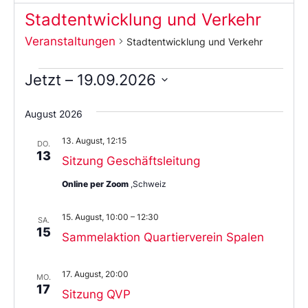
Stadtentwicklung und Verkehr
Veranstaltungen
Stadtentwicklung und Verkehr
Jetzt
 – 
19.09.2026
Wählen
Sie
August 2026
das
Datum
13. August, 12:15
aus.
DO.
13
Sitzung Geschäftsleitung
Online per Zoom
,Schweiz
15. August, 10:00
–
12:30
SA.
15
Sammelaktion Quartierverein Spalen
17. August, 20:00
MO.
17
Sitzung QVP