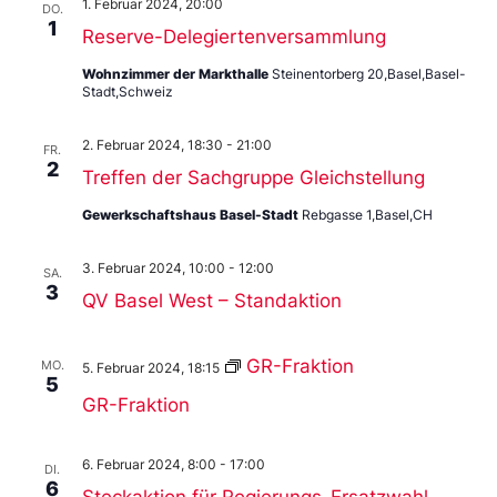
1. Februar 2024, 20:00
DO.
1
Reserve-Delegiertenversammlung
Wohnzimmer der Markthalle
Steinentorberg 20,Basel,Basel-
Stadt,Schweiz
2. Februar 2024, 18:30
-
21:00
FR.
2
Treffen der Sachgruppe Gleichstellung
Gewerkschaftshaus Basel-Stadt
Rebgasse 1,Basel,CH
3. Februar 2024, 10:00
-
12:00
SA.
3
QV Basel West – Standaktion
GR-Fraktion
MO.
5. Februar 2024, 18:15
5
GR-Fraktion
6. Februar 2024, 8:00
-
17:00
DI.
6
Steckaktion für Regierungs-Ersatzwahl