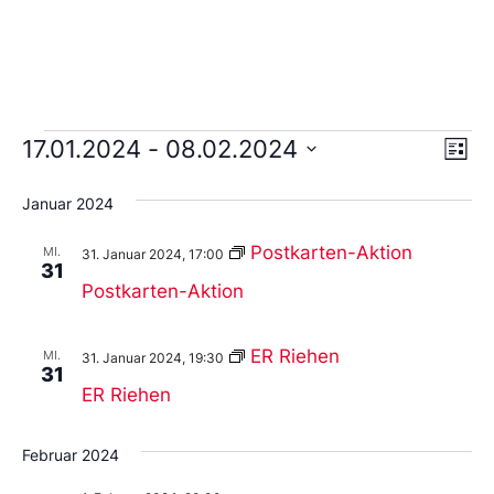
Ans
Ve
17.01.2024
 - 
08.02.2024
Liste
An
Wählen
Nav
Sie
Januar 2024
das
Datum
aus.
Postkarten-Aktion
MI.
31. Januar 2024, 17:00
31
Postkarten-Aktion
ER Riehen
MI.
31. Januar 2024, 19:30
31
ER Riehen
Februar 2024