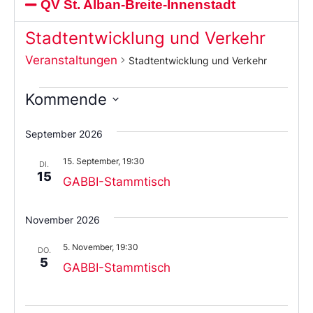
QV St. Alban-Breite-Innenstadt
Stadtentwicklung und Verkehr
Veranstaltungen
Stadtentwicklung und Verkehr
Kommende
Wählen
Sie
September 2026
das
Datum
15. September, 19:30
aus.
DI.
15
GABBI-Stammtisch
November 2026
5. November, 19:30
DO.
5
GABBI-Stammtisch