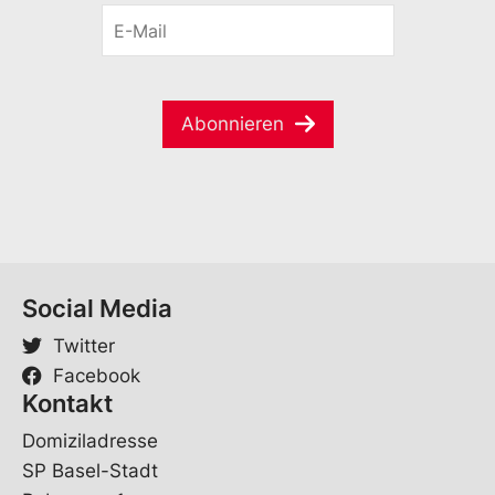
a
E
n
i
-
a
l
M
m
V
a
e
o
i
*
r
Abonnieren
l
n
*
a
m
e
Social Media
Twitter
Facebook
Kontakt
Domiziladresse
SP Basel-Stadt