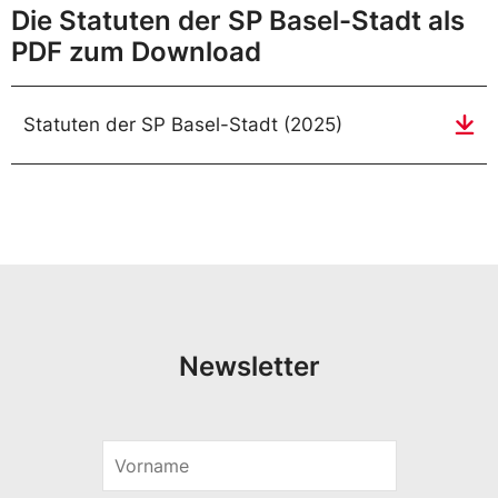
Die Statuten der SP Basel-Stadt als
PDF zum Download
Statuten der SP Basel-Stadt (2025)
Newsletter
E
V
-
o
M
r