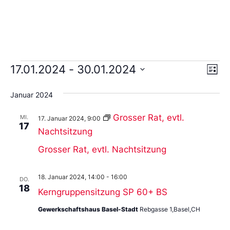
Ans
Ve
17.01.2024
 - 
30.01.2024
Liste
An
Wählen
Nav
Sie
Januar 2024
das
Datum
aus.
Grosser Rat, evtl.
MI.
17. Januar 2024, 9:00
17
Nachtsitzung
Grosser Rat, evtl. Nachtsitzung
18. Januar 2024, 14:00
-
16:00
DO.
18
Kerngruppensitzung SP 60+ BS
Gewerkschaftshaus Basel-Stadt
Rebgasse 1,Basel,CH