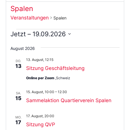
Spalen
Veranstaltungen
Spalen
Jetzt
 – 
19.09.2026
Wählen
Sie
August 2026
das
Datum
13. August, 12:15
aus.
DO.
13
Sitzung Geschäftsleitung
Online per Zoom
,Schweiz
15. August, 10:00
–
12:30
SA.
15
Sammelaktion Quartierverein Spalen
17. August, 20:00
MO.
17
Sitzung QVP