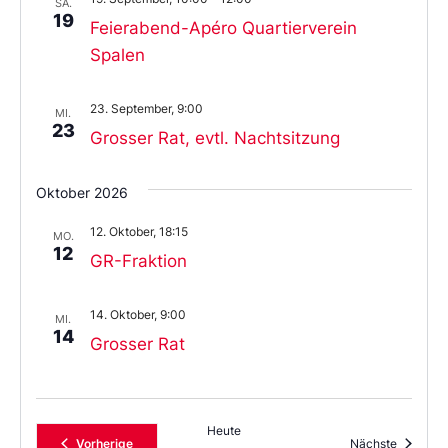
SA.
19
Feierabend-Apéro Quartierverein
Spalen
23. September, 9:00
MI.
23
Grosser Rat, evtl. Nachtsitzung
Oktober 2026
12. Oktober, 18:15
MO.
12
GR-Fraktion
14. Oktober, 9:00
MI.
14
Grosser Rat
Heute
Veranstaltungen
Veransta
Vorherige
Nächste