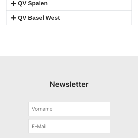
QV Spalen
QV Basel West
Newsletter
V
*
o
*
r
E
E
n
-
-
a
M
M
m