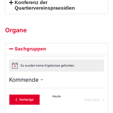
Konferenz der
Quartiervereinspraesidien
Organe
Sachgruppen
Es wurden keine Ergebnisse gefunden.
Notice
Kommende
Wählen
Sie
das
Heute
Datum
Verans
Nächste
Veranstaltungen
Vorherige
aus.