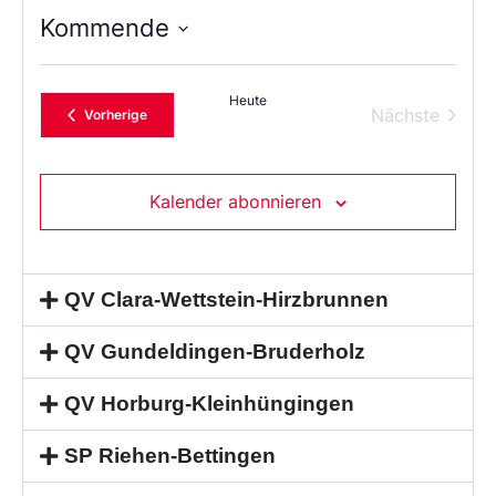
Kommende
Wählen
Sie
das
Heute
Datum
Verans
Nächste
Veranstaltungen
Vorherige
aus.
Kalender abonnieren
QV Clara-Wettstein-Hirzbrunnen
QV Gundeldingen-Bruderholz
QV Horburg-Kleinhüngingen
SP Riehen-Bettingen