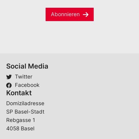
a
a
e
i
i
*
l
Abonnieren
l
*
Social Media
Twitter
Facebook
Kontakt
Domiziladresse
SP Basel-Stadt
Rebgasse 1
4058 Basel