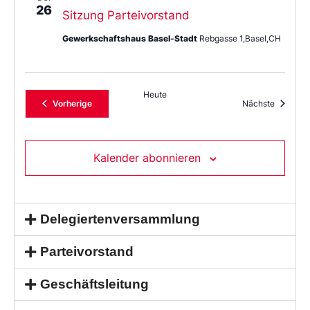
26
Sitzung Parteivorstand
Gewerkschaftshaus Basel-Stadt
Rebgasse 1,Basel,CH
Heute
Veranstaltungen
Veransta
Vorherige
Nächste
Kalender abonnieren
Delegiertenversammlung
Parteivorstand
Geschäftsleitung