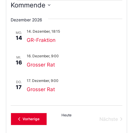
Kommende
Wählen
Sie
Dezember 2026
das
Datum
14. Dezember, 18:15
aus.
MO.
14
GR-Fraktion
16. Dezember, 9:00
MI.
16
Grosser Rat
17. Dezember, 9:00
DO.
17
Grosser Rat
Heute
Verans
Nächste
Veranstaltungen
Vorherige