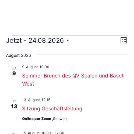
Ans
Ve
Jetzt
 - 
24.08.2026
Liste
An
Wählen
Nav
Sie
August 2026
das
Datum
9. August, 10:00
aus.
SO.
9
Sommer Brunch des QV Spalen und Basel
West
13. August, 12:15
DO.
13
Sitzung Geschäftsleitung
Online per Zoom
,Schweiz
15. August, 10:00
-
12:30