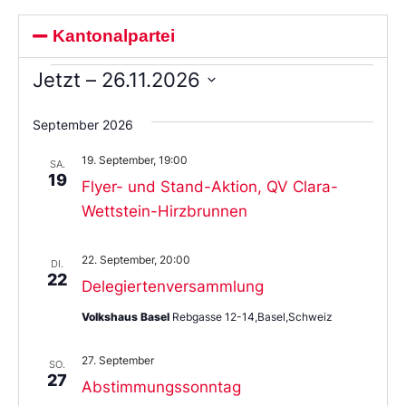
Kantonalpartei
Jetzt
 – 
26.11.2026
Wählen
Sie
September 2026
das
Datum
19. September, 19:00
aus.
SA.
19
Flyer- und Stand-Aktion, QV Clara-
Wettstein-Hirzbrunnen
22. September, 20:00
DI.
22
Delegiertenversammlung
Volkshaus Basel
Rebgasse 12-14,Basel,Schweiz
27. September
SO.
27
Abstimmungssonntag