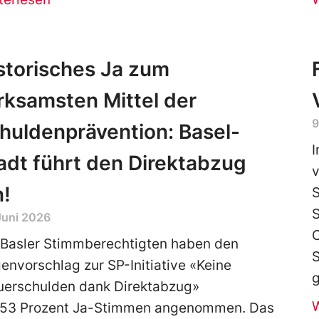
storisches Ja zum
rksamsten Mittel der
9
huldenprävention: Basel-
I
adt führt den Direktabzug
v
n!
S
S
Juni 2026
C
 Basler Stimmberechtigten haben den
S
envorschlag zur SP-Initiative «Keine
g
uerschulden dank Direktabzug»
 53 Prozent Ja-Stimmen angenommen. Das