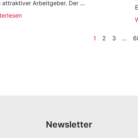
n attraktiver Arbeitgeber. Der
E
terlesen
1
2
3
…
6
Newsletter