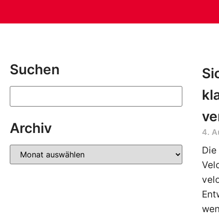
Suchen
Si
kl
ve
Archiv
4. 
Die
Velo
vel
Ent
weni