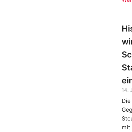
Hi
wi
Sc
St
ei
14. 
Die
Geg
Ste
mit