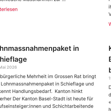
terlesen
V
hnmassnahmenpaket in
hieflage
Mai 2026
 bürgerliche Mehrheit im Grossen Rat bringt
1
 Lohnmassnahmenpaket in Schieflage und
D
kennt Handlungsbedarf. Kanton hinkt
d
terher Der Kanton Basel-Stadt ist heute für
ufseinsteiger:innen und Schichtarbeitende
h