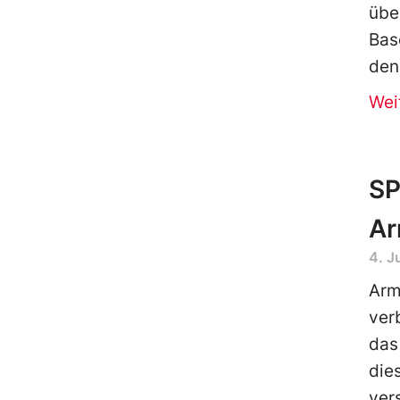
übe
Bas
den
Wei
SP
Ar
4. J
Arm
ver
das
die
ver