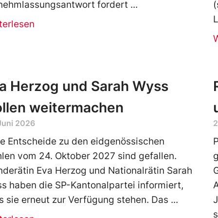
nehmlassungsantwort fordert
(
L
terlesen
a Herzog und Sarah Wyss
llen weitermachen
Juni 2026
2
te Entscheide zu den eidgenössischen
P
len vom 24. Oktober 2027 sind gefallen.
nderätin Eva Herzog und Nationalrätin Sarah
G
s haben die SP-Kantonalpartei informiert,
A
s sie erneut zur Verfügung stehen. Das
s