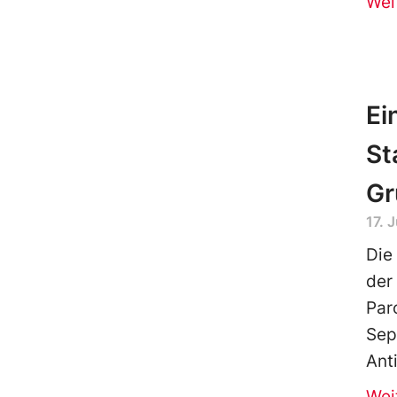
Wei
Ei
St
Gr
17. 
Die
der
Par
Sep
Ant
Wei