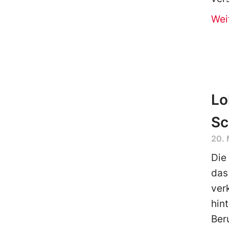
Wei
Lo
Sc
20. 
Die
das
ver
hin
Ber