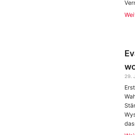
Ver
Wei
Ev
wo
29. 
Ers
Wah
Stä
Wys
das