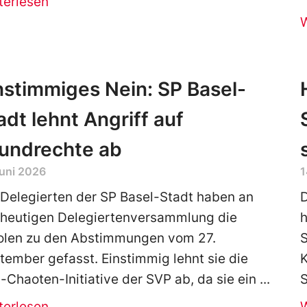
terlesen
nstimmiges Nein: SP Basel-
adt lehnt Angriff auf
undrechte ab
Juni 2026
1
 Delegierten der SP Basel-Stadt haben an
 heutigen Delegiertenversammlung die
h
olen zu den Abstimmungen vom 27.
S
tember gefasst. Einstimmig lehnt sie die
K
i-Chaoten-Initiative der SVP ab, da sie ein
S
terlesen