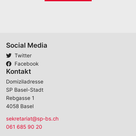
*
a
i
l
*
Social Media
Twitter
Facebook
Kontakt
Domiziladresse
SP Basel-Stadt
Rebgasse 1
4058 Basel
sekretariat@sp-bs.ch
061 685 90 20