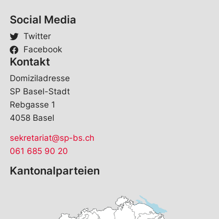
n
a
Social Media
m
e
Twitter
Facebook
Kontakt
Domiziladresse
SP Basel-Stadt
Rebgasse 1
4058 Basel
sekretariat@sp-bs.ch
061 685 90 20
Kantonalparteien