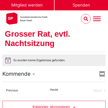
Mitglied werden
Spenden
Sozialdemokratische Partei
Basel-Stadt
Grosser Rat, evtl.
Nachtsitzung
Es wurden keine Ergebnisse gefunden.
Notice
An
Ve
Kommende
Sum
An
Select
Na
date.
Heute
Ver
Next
Veranstaltungen
Previous
Kalender abonnieren