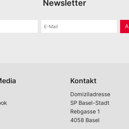
Newsletter
E
A
-
M
a
i
l
*
Media
Kontakt
Domiziladresse
ook
SP Basel-Stadt
Rebgasse 1
4058 Basel