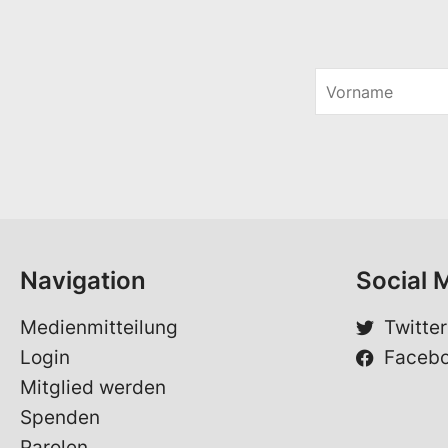
V
o
*
r
*
n
S
a
p
m
r
e
a
*
c
h
e
Navigation
Social 
Medienmitteilung
Twitter
Login
Faceb
Mitglied werden
Spenden
Parolen