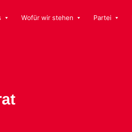
s
Wofür wir stehen
Partei
at