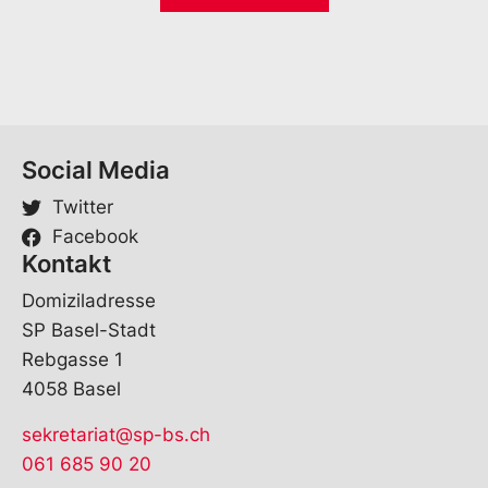
p
*
r
a
c
h
e
S
p
Social Media
r
a
Twitter
c
Facebook
h
Kontakt
e
Domiziladresse
SP Basel-Stadt
Rebgasse 1
4058 Basel
sekretariat@sp-bs.ch
061 685 90 20