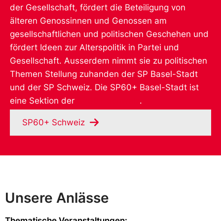
der Gesellschaft, fördert die Beteiligung von
älteren Genossinnen und Genossen am
gesellschaftlichen und politischen Geschehen und
fördert Ideen zur Alterspolitik in Partei und
Gesellschaft. Ausserdem nimmt sie zu politischen
Themen Stellung zuhanden der SP Basel-Stadt
und der SP Schweiz. Die SP60+ Basel-Stadt ist
eine Sektion der
SP60+ Schweiz
.
SP60+ Schweiz
Unsere Anlässe
Thematische Veranstaltungen: