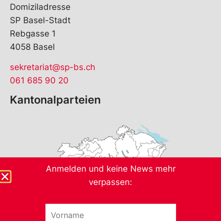
Domiziladresse
SP Basel-Stadt
Rebgasse 1
4058 Basel
sekretariat@sp-bs.ch
061 685 90 20
Kantonalparteien
Anmelden und keine News mehr
verpassen:
V
*
o