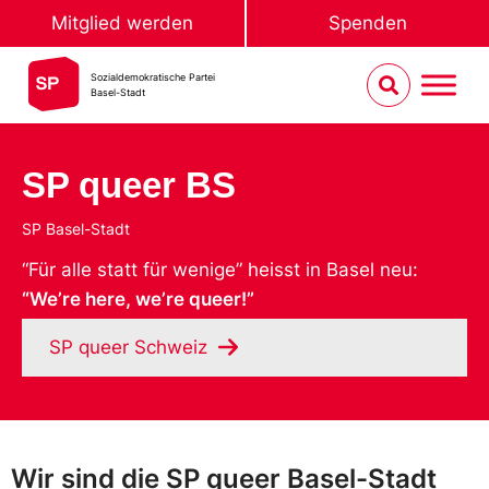
Mitglied werden
Spenden
Sozialdemokratische Partei
Basel-Stadt
SP queer BS
SP Basel-Stadt
“Für alle statt für wenige” heisst in Basel neu:
“We’re here, we’re queer!”
SP queer Schweiz
Wir sind die SP queer Basel-Stadt