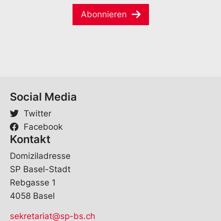
i
*
S
Abonnieren
l
p
*
r
a
c
h
e
*
Social Media
Twitter
Facebook
Kontakt
Domiziladresse
SP Basel-Stadt
Rebgasse 1
4058 Basel
sekretariat@sp-bs.ch