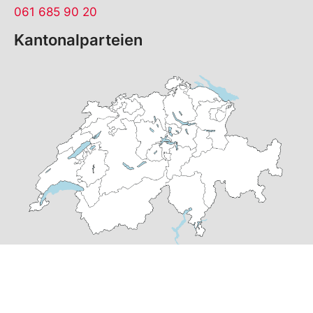
061 685 90 20
Kantonalparteien
© Copyright
2026
SP Basel-Stadt | realisiert von
pr24