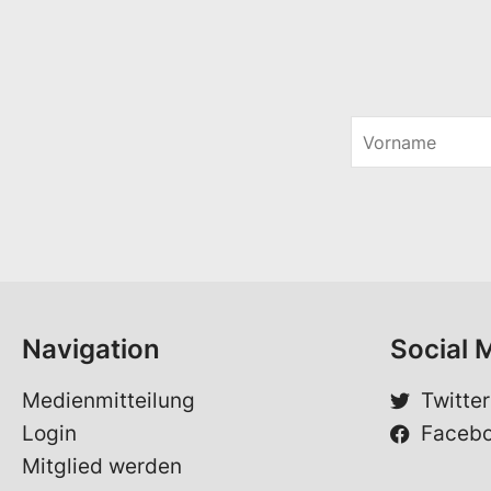
V
o
*
r
E
n
-
a
M
m
a
e
i
*
l
*
Navigation
Social 
Medienmitteilung
Twitter
Login
Faceb
Mitglied werden