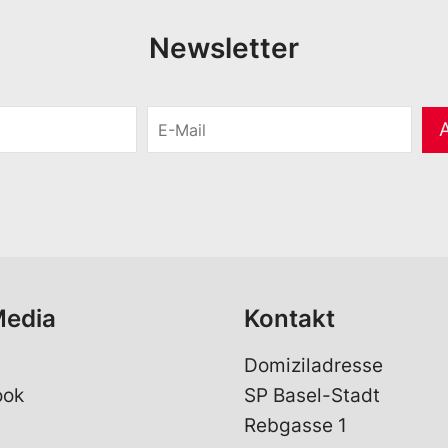
Newsletter
E
-
M
a
i
l
*
Media
Kontakt
Domiziladresse
ook
SP Basel-Stadt
Rebgasse 1