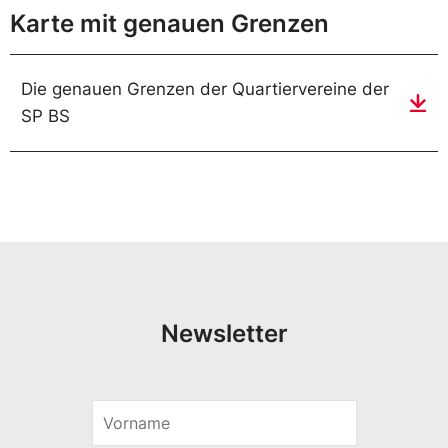
Karte mit genauen Grenzen
Die genauen Grenzen der Quartiervereine der
SP BS
Newsletter
V
V
o
o
r