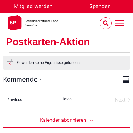
Mitglied werden
Spenden
Sozialdemokratische Partei
Basel-Stadt
Postkarten-Aktion
Es wurden keine Ergebnisse gefunden.
Notice
An
Ve
Kommende
Sum
An
Select
Na
date.
Heute
Ver
Next
Veranstaltungen
Previous
Kalender abonnieren