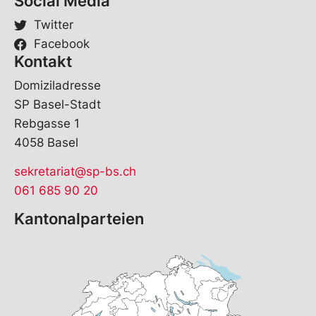
Social Media
n
a
Twitter
m
Facebook
e
Kontakt
Domiziladresse
SP Basel-Stadt
Rebgasse 1
4058 Basel
sekretariat@sp-bs.ch
061 685 90 20
Kantonalparteien