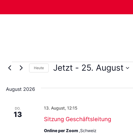
Jetzt
 - 
25. August
Heute
Wählen
Sie
das
August 2026
Datum
aus.
13. August, 12:15
DO.
13
Sitzung Geschäftsleitung
Online per Zoom
,Schweiz