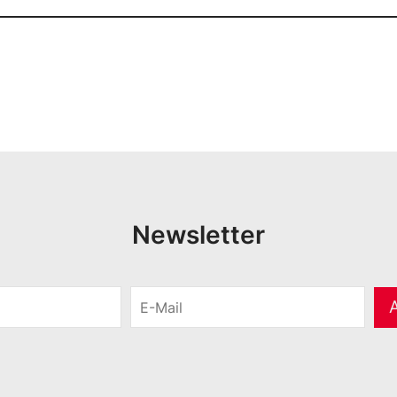
Newsletter
E
-
M
a
i
l