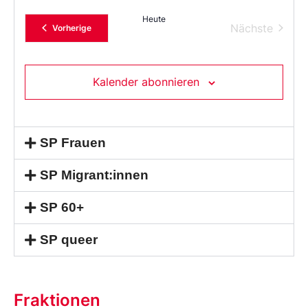
Heute
Verans
Nächste
Veranstaltungen
Vorherige
Kalender abonnieren
SP Frauen
SP Migrant:innen
SP 60+
SP queer
Fraktionen