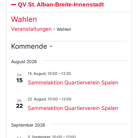
QV St. Alban-Breite-Innenstadt
Wahlen
Veranstaltungen
Wahlen
Kommende
Wählen
Sie
August 2026
das
Datum
15. August, 10:00
–
12:30
aus.
SA.
15
Sammelaktion Quartierverein Spalen
22. August, 10:00
–
12:00
SA.
22
Sammelaktion Quartierverein Spalen
September 2026
5. September, 10:00
–
12:00