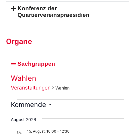
Konferenz der
Quartiervereinspraesidien
Organe
Sachgruppen
Wahlen
Veranstaltungen
Wahlen
Kommende
Wählen
Sie
August 2026
das
Datum
15. August, 10:00
–
12:30
aus.
SA.