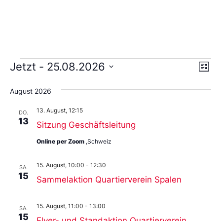
Ans
Ve
Jetzt
 - 
25.08.2026
Liste
An
Wählen
Nav
Sie
August 2026
das
Datum
13. August, 12:15
aus.
DO.
13
Sitzung Geschäftsleitung
Online per Zoom
,Schweiz
15. August, 10:00
-
12:30
SA.
15
Sammelaktion Quartierverein Spalen
15. August, 11:00
-
13:00
SA.
15
Flyer- und Standaktion Quartierverein