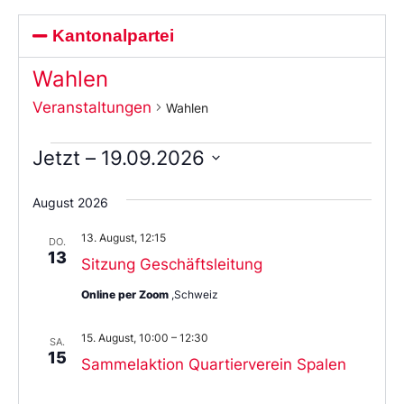
Kantonalpartei
Wahlen
Veranstaltungen
Wahlen
Jetzt
 – 
19.09.2026
Wählen
Sie
August 2026
das
Datum
13. August, 12:15
aus.
DO.
13
Sitzung Geschäftsleitung
Online per Zoom
,Schweiz
15. August, 10:00
–
12:30
SA.
15
Sammelaktion Quartierverein Spalen