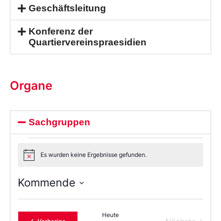
Geschäftsleitung
Konferenz der
Quartiervereinspraesidien
Organe
Sachgruppen
Es wurden keine Ergebnisse gefunden.
Notice
Kommende
Wählen
Sie
das
Heute
Datum
Veranstaltungen