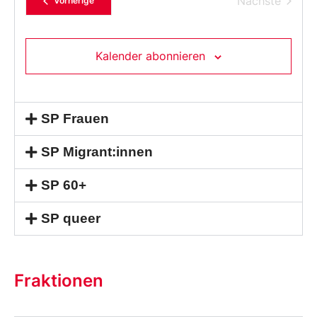
Verans
Nächste
Vorherige
aus.
Kalender abonnieren
SP Frauen
SP Migrant:innen
SP 60+
SP queer
Fraktionen