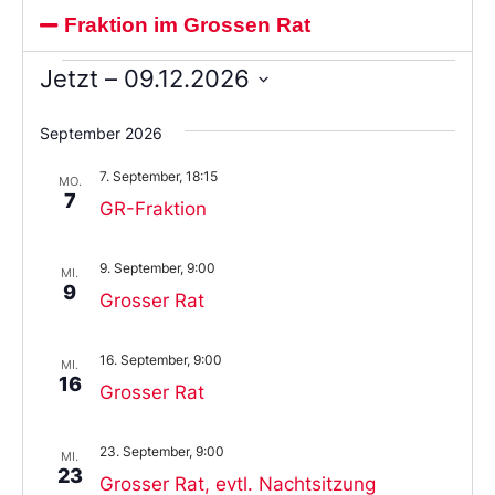
Fraktion im Grossen Rat
Jetzt
 – 
09.12.2026
Wählen
Sie
September 2026
das
Datum
7. September, 18:15
aus.
MO.
7
GR-Fraktion
9. September, 9:00
MI.
9
Grosser Rat
16. September, 9:00
MI.
16
Grosser Rat
23. September, 9:00
MI.
23
Grosser Rat, evtl. Nachtsitzung