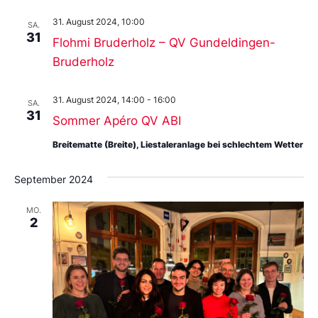
31. August 2024, 10:00
SA.
31
Flohmi Bruderholz – QV Gundeldingen-
Bruderholz
31. August 2024, 14:00
-
16:00
SA.
31
Sommer Apéro QV ABI
Breitematte (Breite), Liestaleranlage bei schlechtem Wetter
September 2024
MO.
2