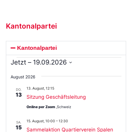
Kantonalpartei
Kantonalpartei
Jetzt
 – 
19.09.2026
Wählen
Sie
August 2026
das
Datum
13. August, 12:15
aus.
DO.
13
Sitzung Geschäftsleitung
Online per Zoom
,Schweiz
15. August, 10:00
–
12:30
SA.
15
Sammelaktion Quartierverein Spalen