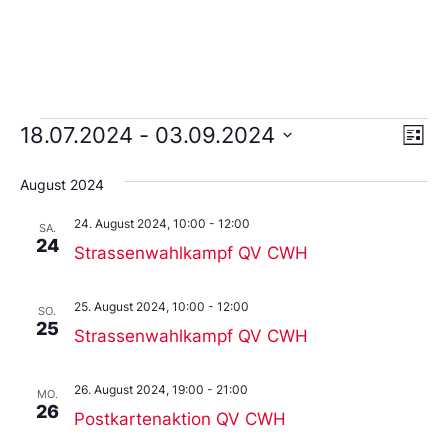
Ans
Ve
18.07.2024
 - 
03.09.2024
Liste
An
Wählen
Nav
Sie
August 2024
das
Datum
24. August 2024, 10:00
-
12:00
aus.
SA.
24
Strassenwahlkampf QV CWH
25. August 2024, 10:00
-
12:00
SO.
25
Strassenwahlkampf QV CWH
26. August 2024, 19:00
-
21:00
MO.
26
Postkartenaktion QV CWH