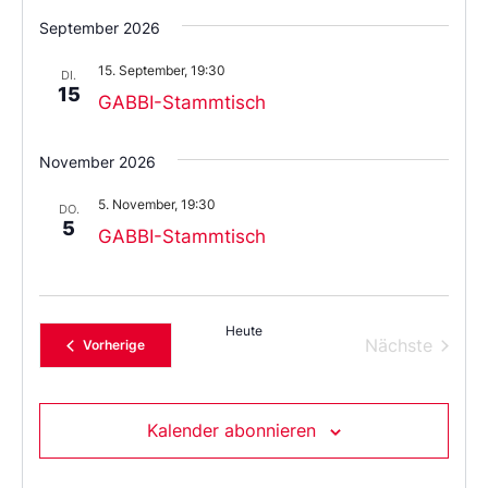
Wählen
Sie
September 2026
das
Datum
15. September, 19:30
aus.
DI.
15
GABBI-Stammtisch
November 2026
5. November, 19:30
DO.
5
GABBI-Stammtisch
Heute
Verans
Nächste
Veranstaltungen
Vorherige
Kalender abonnieren