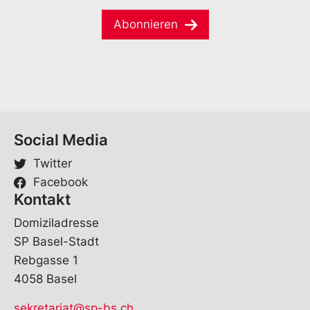
e
i
*
Abonnieren
l
*
Social Media
Twitter
Facebook
Kontakt
Domiziladresse
SP Basel-Stadt
Rebgasse 1
4058 Basel
sekretariat@sp-bs.ch