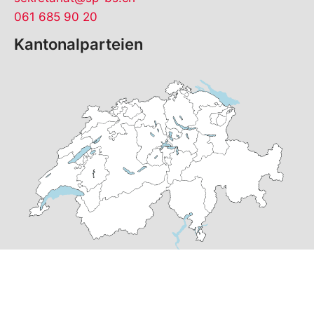
061 685 90 20
Kantonalparteien
© Copyright
2026
SP Basel-Stadt | realisiert von
pr24