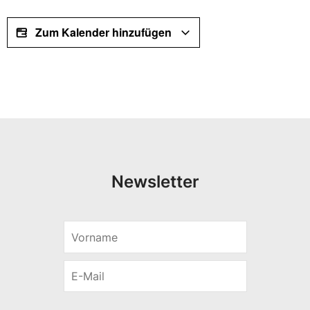
Zum Kalender hinzufügen
Newsletter
V
*
o
*
r
E
n
-
a
M
m
a