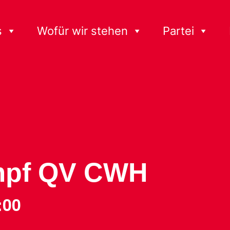
s
Wofür wir stehen
Partei
mpf QV CWH
:00