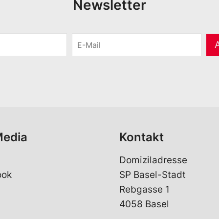
Newsletter
E
-
M
a
i
l
*
Media
Kontakt
Domiziladresse
ook
SP Basel-Stadt
Rebgasse 1
4058 Basel