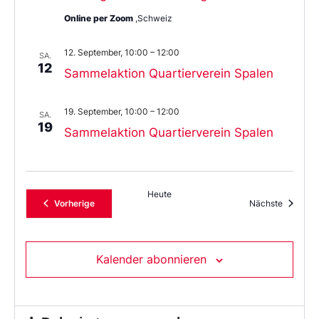
Online per Zoom
,Schweiz
12. September, 10:00
–
12:00
SA.
12
Sammelaktion Quartierverein Spalen
19. September, 10:00
–
12:00
SA.
19
Sammelaktion Quartierverein Spalen
Heute
Veranstaltungen
Veransta
Vorherige
Nächste
Kalender abonnieren