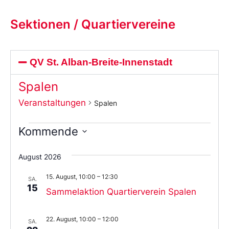
Sektionen / Quartiervereine
QV St. Alban-Breite-Innenstadt
Spalen
Veranstaltungen
Spalen
Kommende
Wählen
Sie
August 2026
das
Datum
15. August, 10:00
–
12:30
aus.
SA.
15
Sammelaktion Quartierverein Spalen
22. August, 10:00
–
12:00
SA.