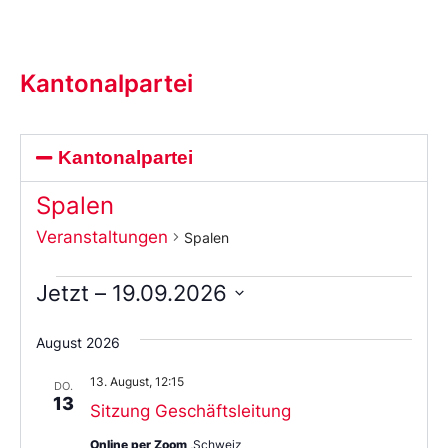
Kantonalpartei
Kantonalpartei
Spalen
Veranstaltungen
Spalen
Jetzt
 – 
19.09.2026
Wählen
Sie
August 2026
das
Datum
13. August, 12:15
aus.
DO.
13
Sitzung Geschäftsleitung
Online per Zoom
,Schweiz