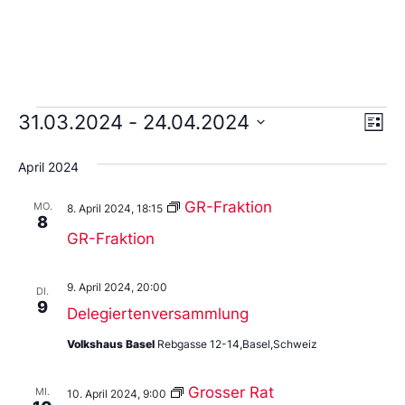
Ans
Ve
31.03.2024
 - 
24.04.2024
Liste
An
Wählen
Nav
Sie
April 2024
das
Datum
aus.
GR-Fraktion
MO.
8. April 2024, 18:15
8
GR-Fraktion
9. April 2024, 20:00
DI.
9
Delegiertenversammlung
Volkshaus Basel
Rebgasse 12-14,Basel,Schweiz
Grosser Rat
MI.
10. April 2024, 9:00