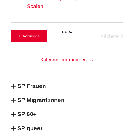
Spalen
Heute
Verans
Nächste
Veranstaltungen
Vorherige
Kalender abonnieren
SP Frauen
SP Migrant:innen
SP 60+
SP queer