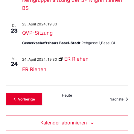
BS
23. April 2024, 19:30
DI.
23
QVP-Sitzung
Gewerkschaftshaus Basel-Stadt
Rebgasse 1,Basel,CH
ER Riehen
MI.
24. April 2024, 19:30
24
ER Riehen
Heute
Veranstaltungen
Veran
Vorherige
Nächste
Kalender abonnieren