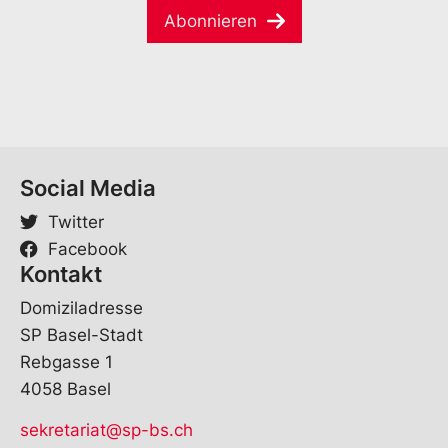
i
*
-
Abonnieren
l
M
*
a
i
l
Social Media
Twitter
Facebook
Kontakt
Domiziladresse
SP Basel-Stadt
Rebgasse 1
4058 Basel
sekretariat@sp-bs.ch