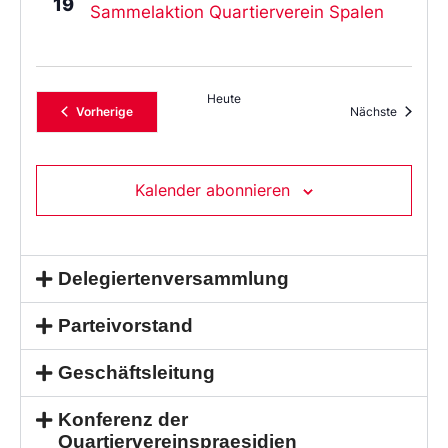
19
Sammelaktion Quartierverein Spalen
Heute
Veranstaltungen
Veransta
Vorherige
Nächste
Kalender abonnieren
Delegiertenversammlung
Parteivorstand
Geschäftsleitung
Konferenz der
Quartiervereinspraesidien