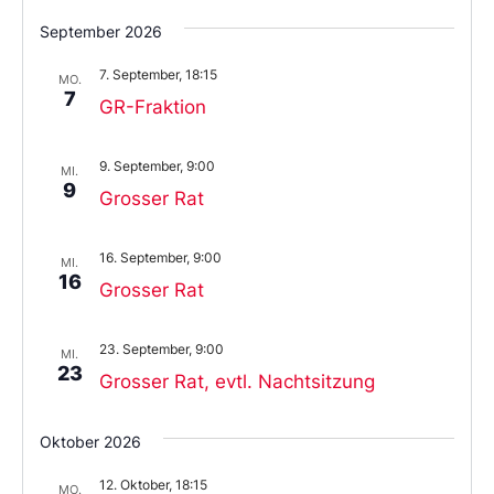
Wählen
Sie
September 2026
das
Datum
7. September, 18:15
aus.
MO.
7
GR-Fraktion
9. September, 9:00
MI.
9
Grosser Rat
16. September, 9:00
MI.
16
Grosser Rat
23. September, 9:00
MI.
23
Grosser Rat, evtl. Nachtsitzung
Oktober 2026
12. Oktober, 18:15
MO.