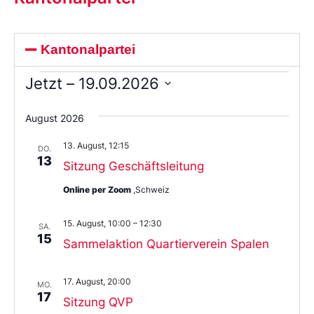
Kantonalpartei
Jetzt
 – 
19.09.2026
Wählen
Sie
August 2026
das
Datum
13. August, 12:15
aus.
DO.
13
Sitzung Geschäftsleitung
Online per Zoom
,Schweiz
15. August, 10:00
–
12:30
SA.
15
Sammelaktion Quartierverein Spalen
17. August, 20:00
MO.
17
Sitzung QVP