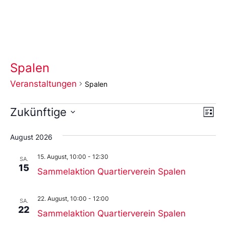
Spalen
Veranstaltungen
Spalen
Ans
Ve
Zukünftige
Liste
An
Wählen
Nav
Sie
August 2026
das
Datum
15. August, 10:00
-
12:30
aus.
SA.
15
Sammelaktion Quartierverein Spalen
22. August, 10:00
-
12:00
SA.
22
Sammelaktion Quartierverein Spalen