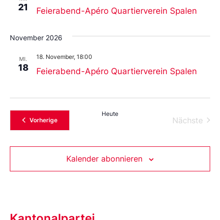
21
Feierabend-Apéro Quartierverein Spalen
November 2026
18. November, 18:00
MI.
18
Feierabend-Apéro Quartierverein Spalen
Heute
Vera
Nächste
Veranstaltungen
Vorherige
Kalender abonnieren
Kantonalpartei