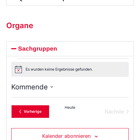
Organe
Sachgruppen
Es wurden keine Ergebnisse gefunden.
Notice
Kommende
Wählen
Sie
das
Heute
Datum
Verans
Nächste
Veranstaltungen
Vorherige
aus.
Kalender abonnieren