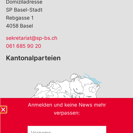
Domiziladresse
SP Basel-Stadt
Rebgasse 1
4058 Basel
sekretariat@sp-bs.ch
061 685 90 20
Kantonalparteien
Anmelden und keine News mehr
verpassen:
*
V
*