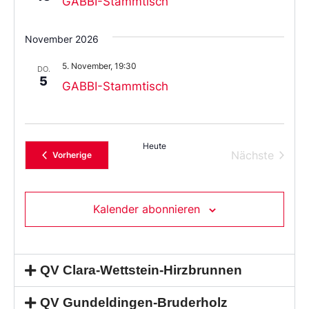
GABBI-Stammtisch
November 2026
5. November, 19:30
DO.
5
GABBI-Stammtisch
Heute
Verans
Nächste
Veranstaltungen
Vorherige
Kalender abonnieren
QV Clara-Wettstein-Hirzbrunnen
QV Gundeldingen-Bruderholz