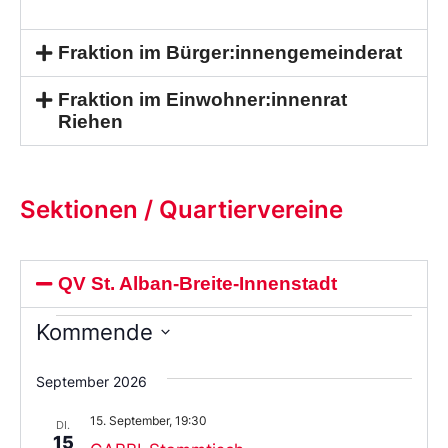
Fraktion im Bürger:innengemeinderat
Fraktion im Einwohner:innenrat
Riehen
Sektionen / Quartiervereine
QV St. Alban-Breite-Innenstadt
Kommende
Wählen
Sie
September 2026
das
Datum
15. September, 19:30
aus.
DI.
15