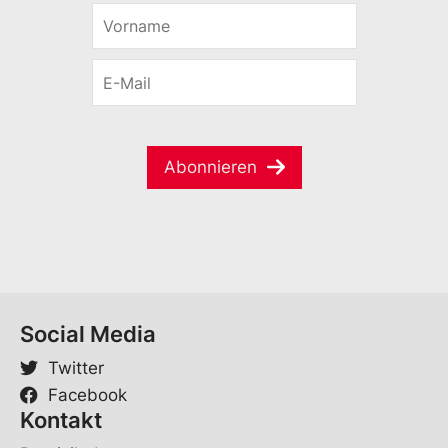
V
*
o
*
r
E
n
-
a
M
m
a
e
i
*
Abonnieren
l
*
Social Media
Twitter
Facebook
Kontakt