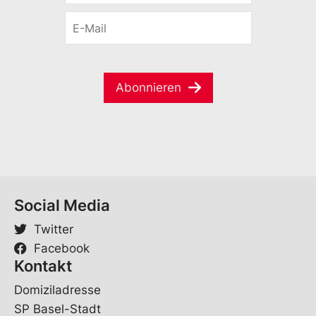
r
o
E
n
r
-
a
n
M
m
a
a
e
m
i
*
e
Abonnieren
l
*
*
Social Media
Twitter
Facebook
Kontakt
Domiziladresse
SP Basel-Stadt