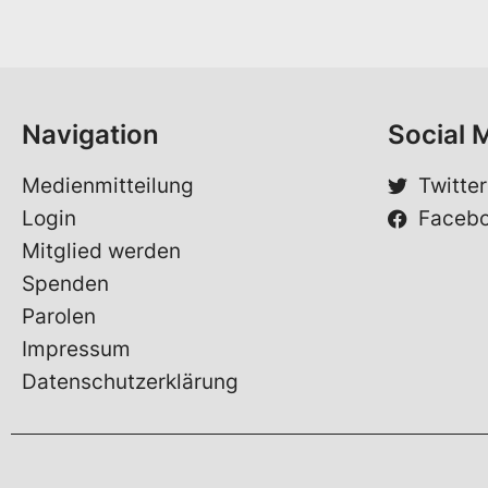
a
n
m
a
e
m
*
e
*
*
Navigation
Social 
Medienmitteilung
Twitter
Login
Faceb
Mitglied werden
Spenden
Parolen
Impressum
Datenschutzerklärung