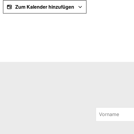
Zum Kalender hinzufügen
V
o
V
r
o
n
r