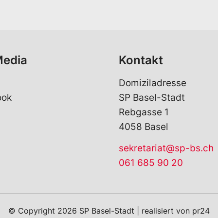
i
l
*
Media
Kontakt
Domiziladresse
ook
SP Basel-Stadt
Rebgasse 1
4058 Basel
sekretariat@sp-bs.ch
061 685 90 20
© Copyright
2026
SP Basel-Stadt | realisiert von
pr24