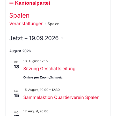
Kantonalpartei
Spalen
Veranstaltungen
Spalen
Jetzt
 – 
19.09.2026
Wählen
Sie
August 2026
das
Datum
13. August, 12:15
aus.
DO.
13
Sitzung Geschäftsleitung
Online per Zoom
,Schweiz
15. August, 10:00
–
12:30
SA.
15
Sammelaktion Quartierverein Spalen
17. August, 20:00
MO.