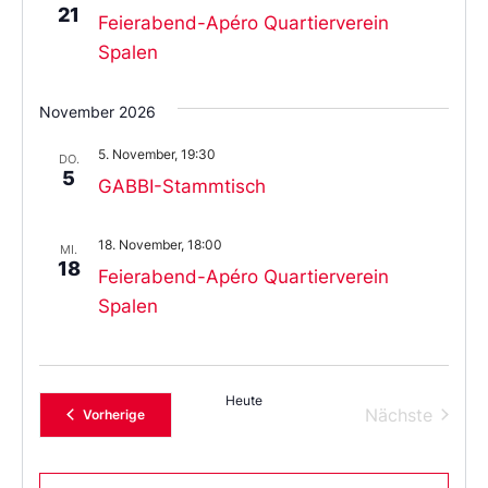
21
Feierabend-Apéro Quartierverein
Spalen
November 2026
5. November, 19:30
DO.
5
GABBI-Stammtisch
18. November, 18:00
MI.
18
Feierabend-Apéro Quartierverein
Spalen
Heute
Verans
Nächste
Veranstaltungen
Vorherige