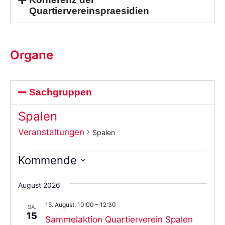
Quartiervereinspraesidien
Organe
Sachgruppen
Spalen
Veranstaltungen
Spalen
Kommende
Wählen
Sie
August 2026
das
Datum
15. August, 10:00
–
12:30
aus.
SA.
15
Sammelaktion Quartierverein Spalen