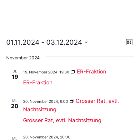
Ans
Ve
01.11.2024
 - 
03.12.2024
Liste
An
Wählen
Nav
Sie
November 2024
das
Datum
aus.
ER-Fraktion
DI.
19. November 2024, 19:30
19
ER-Fraktion
Grosser Rat, evtl.
MI.
20. November 2024, 9:00
20
Nachtsitzung
Grosser Rat, evtl. Nachtsitzung
20. November 2024, 20:00
MI.