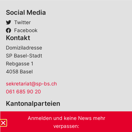
r
n
Social Media
a
m
Twitter
e
Facebook
Kontakt
Domiziladresse
SP Basel-Stadt
Rebgasse 1
4058 Basel
sekretariat@sp-bs.ch
061 685 90 20
Kantonalparteien
Anmelden und keine News mehr
verpassen: