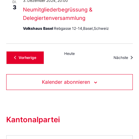
3. Dezember 2024, 20:00
DI.
3
Neumitgliederbegrüssung &
Delegiertenversammlung
Volkshaus Basel
Rebgasse 12-14,Basel,Schweiz
Heute
Veranstaltungen
Veran
Vorherige
Nächste
Kalender abonnieren
Kantonalpartei