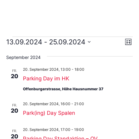
Ans
Ve
13.09.2024
 - 
25.09.2024
Liste
An
Wählen
Nav
Sie
September 2024
das
Datum
20. September 2024, 13:00
-
18:00
aus.
FR.
20
Parking Day im HK
Offenburgerstrasse, Höhe Hausnummer 37
20. September 2024, 16:00
-
21:00
FR.
20
Park(ing) Day Spalen
20. September 2024, 17:00
-
19:00
FR.
20
Parking Day Standaktion – QV