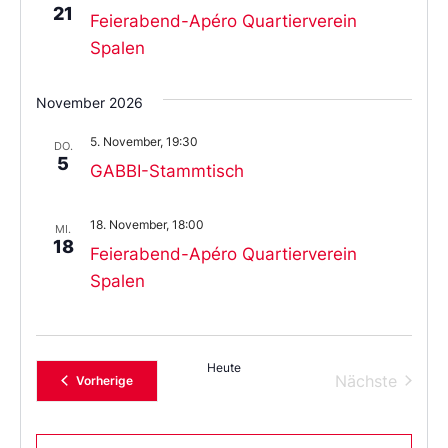
21
Feierabend-Apéro Quartierverein
Spalen
November 2026
5. November, 19:30
DO.
5
GABBI-Stammtisch
18. November, 18:00
MI.
18
Feierabend-Apéro Quartierverein
Spalen
Heute
Verans
Nächste
Veranstaltungen
Vorherige