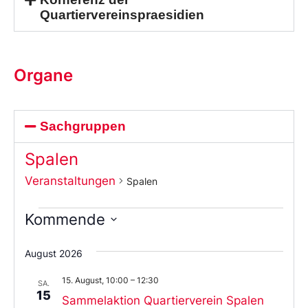
Quartiervereinspraesidien
Organe
Sachgruppen
Spalen
Veranstaltungen
Spalen
Kommende
Wählen
Sie
August 2026
das
Datum
15. August, 10:00
–
12:30
aus.
SA.
15
Sammelaktion Quartierverein Spalen