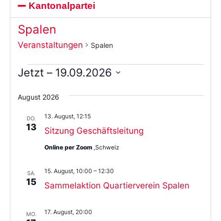
Kantonalpartei
Spalen
Veranstaltungen
Spalen
Jetzt
 – 
19.09.2026
Wählen
Sie
August 2026
das
Datum
13. August, 12:15
aus.
DO.
13
Sitzung Geschäftsleitung
Online per Zoom
,Schweiz
15. August, 10:00
–
12:30
SA.
15
Sammelaktion Quartierverein Spalen
17. August, 20:00
MO.