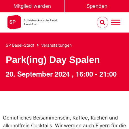
Mitglied werden
Spenden
Sozialdemokratische Partei
Basel-Stadt
SP Basel-Stadt
Veranstaltungen
Park(ing) Day Spalen
20. September 2024
,
16:00
-
21:00
Gemütliches Beisammensein, Kaffee, Kuchen und
alkoholfreie Cocktails. Wir werden auch Flyern für die