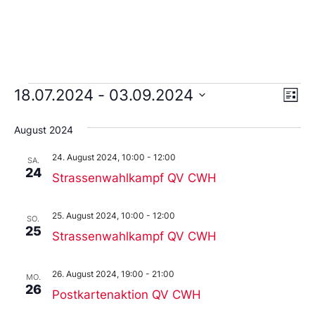
Ans
Ve
18.07.2024
 - 
03.09.2024
Liste
An
Wählen
Nav
Sie
August 2024
das
Datum
24. August 2024, 10:00
-
12:00
aus.
SA.
24
Strassenwahlkampf QV CWH
25. August 2024, 10:00
-
12:00
SO.
25
Strassenwahlkampf QV CWH
26. August 2024, 19:00
-
21:00
MO.
26
Postkartenaktion QV CWH