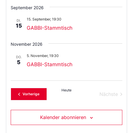
Wählen
Sie
September 2026
das
Datum
15. September, 19:30
aus.
DI.
15
GABBI-Stammtisch
November 2026
5. November, 19:30
DO.
5
GABBI-Stammtisch
Heute
Verans
Nächste
Veranstaltungen
Vorherige
Kalender abonnieren