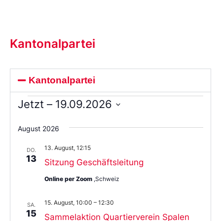
Kantonalpartei
Kantonalpartei
Jetzt
 – 
19.09.2026
Wählen
Sie
August 2026
das
Datum
13. August, 12:15
aus.
DO.
13
Sitzung Geschäftsleitung
Online per Zoom
,Schweiz
15. August, 10:00
–
12:30
SA.
15
Sammelaktion Quartierverein Spalen