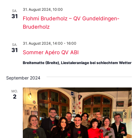
31. August 2024, 10:00
SA.
31
Flohmi Bruderholz – QV Gundeldingen-
Bruderholz
31. August 2024, 14:00
-
16:00
SA.
31
Sommer Apéro QV ABI
Breitematte (Breite), Liestaleranlage bei schlechtem Wetter
September 2024
MO.
2