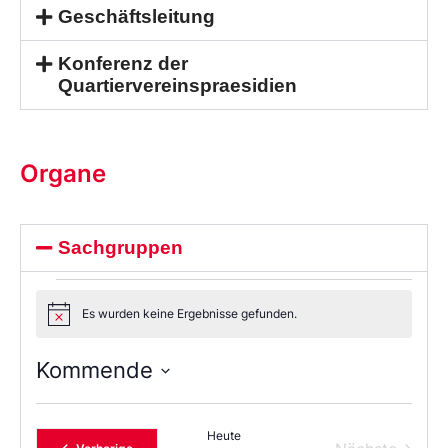
Geschäftsleitung
Konferenz der
Quartiervereinspraesidien
Organe
Sachgruppen
Es wurden keine Ergebnisse gefunden.
Notice
Kommende
Wählen
Sie
das
Heute
Datum
Veranstaltungen