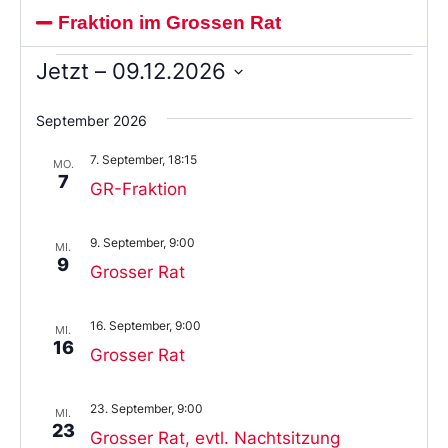
Fraktion im Grossen Rat
Jetzt
 – 
09.12.2026
Wählen
Sie
September 2026
das
Datum
7. September, 18:15
aus.
MO.
7
GR-Fraktion
9. September, 9:00
MI.
9
Grosser Rat
16. September, 9:00
MI.
16
Grosser Rat
23. September, 9:00
MI.
23
Grosser Rat, evtl. Nachtsitzung