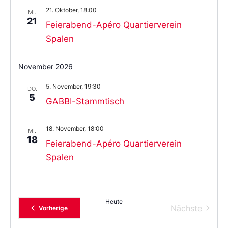
21. Oktober, 18:00
MI.
21
Feierabend-Apéro Quartierverein
Spalen
November 2026
5. November, 19:30
DO.
5
GABBI-Stammtisch
18. November, 18:00
MI.
18
Feierabend-Apéro Quartierverein
Spalen
Heute
Verans
Nächste
Veranstaltungen
Vorherige