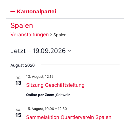
Kantonalpartei
Spalen
Veranstaltungen
Spalen
Jetzt
 – 
19.09.2026
Wählen
Sie
August 2026
das
Datum
13. August, 12:15
aus.
DO.
13
Sitzung Geschäftsleitung
Online per Zoom
,Schweiz
15. August, 10:00
–
12:30
SA.
15
Sammelaktion Quartierverein Spalen