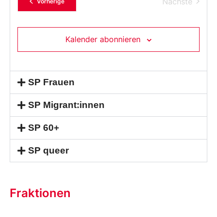
Verans
Nächste
Veranstaltungen
Vorherige
Kalender abonnieren
SP Frauen
SP Migrant:innen
SP 60+
SP queer
Fraktionen