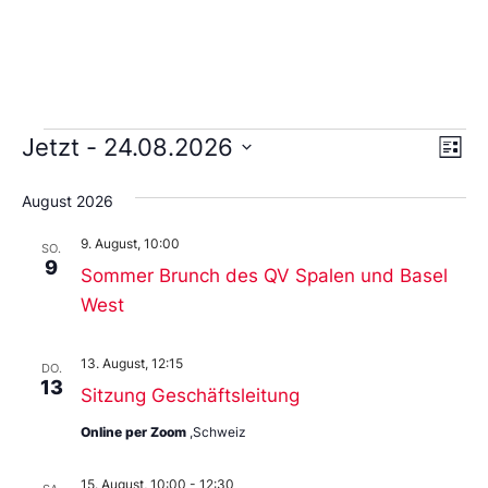
Ans
Ve
Jetzt
 - 
24.08.2026
Liste
An
Wählen
Nav
Sie
August 2026
das
Datum
9. August, 10:00
aus.
SO.
9
Sommer Brunch des QV Spalen und Basel
West
13. August, 12:15
DO.
13
Sitzung Geschäftsleitung
Online per Zoom
,Schweiz
15. August, 10:00
-
12:30