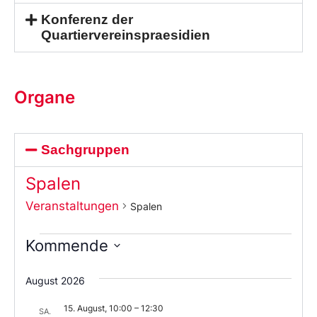
Konferenz der
Quartiervereinspraesidien
Organe
Sachgruppen
Spalen
Veranstaltungen
Spalen
Kommende
Wählen
Sie
August 2026
das
Datum
15. August, 10:00
–
12:30
aus.
SA.