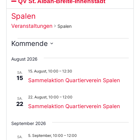
QV St. Alban-Breite-Innenstadt
Spalen
Veranstaltungen
Spalen
Kommende
Wählen
Sie
August 2026
das
Datum
15. August, 10:00
–
12:30
aus.
SA.
15
Sammelaktion Quartierverein Spalen
22. August, 10:00
–
12:00
SA.
22
Sammelaktion Quartierverein Spalen
September 2026
5. September, 10:00
–
12:00
SA.