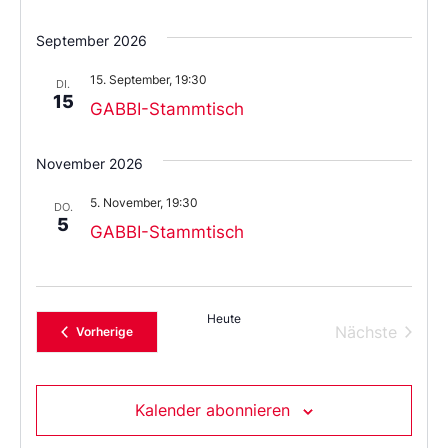
Wählen
Sie
September 2026
das
Datum
15. September, 19:30
aus.
DI.
15
GABBI-Stammtisch
November 2026
5. November, 19:30
DO.
5
GABBI-Stammtisch
Heute
Verans
Nächste
Veranstaltungen
Vorherige
Kalender abonnieren