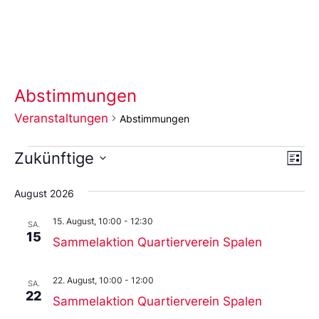
Abstimmungen
Veranstaltungen
Abstimmungen
Ans
Ve
Zukünftige
Liste
An
Wählen
Nav
Sie
August 2026
das
Datum
15. August, 10:00
-
12:30
aus.
SA.
15
Sammelaktion Quartierverein Spalen
22. August, 10:00
-
12:00
SA.
22
Sammelaktion Quartierverein Spalen