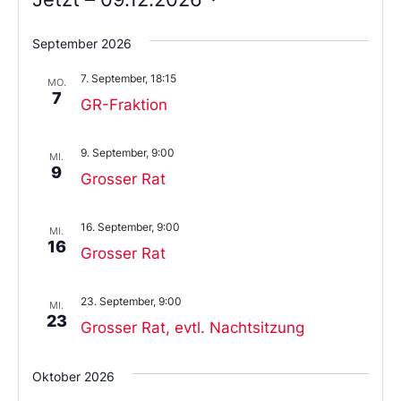
Wählen
Sie
September 2026
das
Datum
7. September, 18:15
aus.
MO.
7
GR-Fraktion
9. September, 9:00
MI.
9
Grosser Rat
16. September, 9:00
MI.
16
Grosser Rat
23. September, 9:00
MI.
23
Grosser Rat, evtl. Nachtsitzung
Oktober 2026