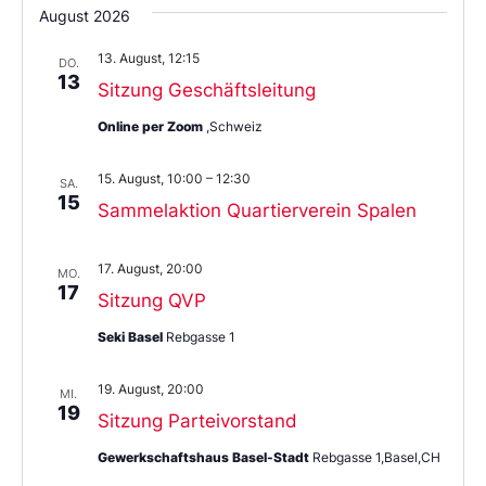
Sie
August 2026
das
Datum
13. August, 12:15
aus.
DO.
13
Sitzung Geschäftsleitung
Online per Zoom
,Schweiz
15. August, 10:00
–
12:30
SA.
15
Sammelaktion Quartierverein Spalen
17. August, 20:00
MO.
17
Sitzung QVP
Seki Basel
Rebgasse 1
19. August, 20:00
MI.
19
Sitzung Parteivorstand
Gewerkschaftshaus Basel-Stadt
Rebgasse 1,Basel,CH