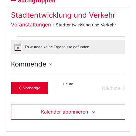
Sachgruppen
Stadtentwicklung und Verkehr
Veranstaltungen
Stadtentwicklung und Verkehr
Es wurden keine Ergebnisse gefunden.
Notice
Kommende
Wählen
Sie
das
Heute
Datum
Verans
Nächste
Veranstaltungen
Vorherige
aus.
Kalender abonnieren