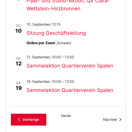
Flyer- und Stand-Aktion, QV Clara-
Wettstein-Hirzbrunnen
10. September, 12:15
DO.
10
Sitzung Geschäftsleitung
Online per Zoom
,Schweiz
12. September, 10:00
–
12:00
SA.
12
Sammelaktion Quartierverein Spalen
19. September, 10:00
–
12:00
SA.
19
Sammelaktion Quartierverein Spalen
Heute
Veranstaltungen
Veransta
Vorherige
Nächste