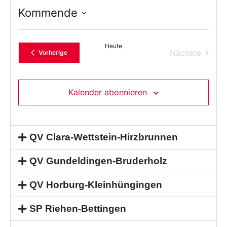
Kommende
Wählen
Sie
das
Heute
Datum
Verans
Nächste
Veranstaltungen
Vorherige
aus.
Kalender abonnieren
QV Clara-Wettstein-Hirzbrunnen
QV Gundeldingen-Bruderholz
QV Horburg-Kleinhüngingen
SP Riehen-Bettingen