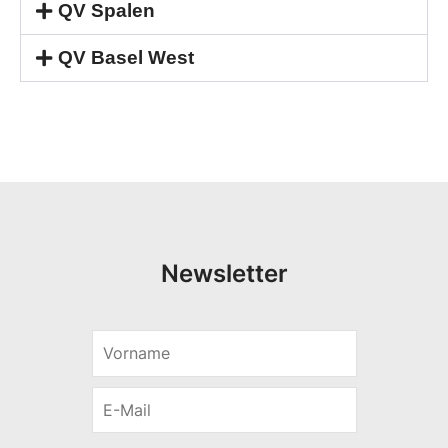
QV Spalen
QV Basel West
Newsletter
V
V
o
o
r
r
E
n
n
-
a
a
M
m