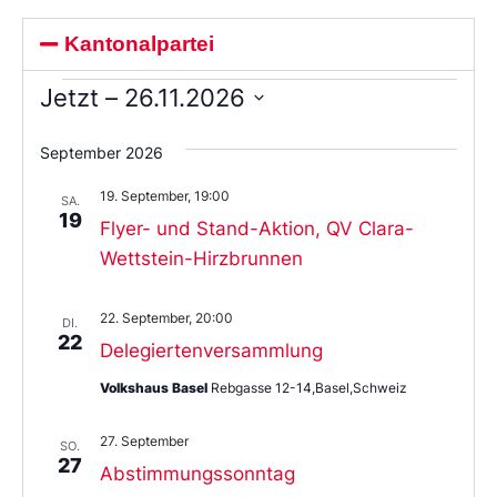
Kantonalpartei
Jetzt
 – 
26.11.2026
Wählen
Sie
September 2026
das
Datum
19. September, 19:00
aus.
SA.
19
Flyer- und Stand-Aktion, QV Clara-
Wettstein-Hirzbrunnen
22. September, 20:00
DI.
22
Delegiertenversammlung
Volkshaus Basel
Rebgasse 12-14,Basel,Schweiz
27. September
SO.
27
Abstimmungssonntag