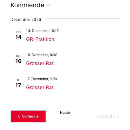
Kommende
Wählen
Sie
Dezember 2026
das
Datum
14. Dezember, 18:15
aus.
MO.
14
GR-Fraktion
16. Dezember, 9:00
MI.
16
Grosser Rat
17. Dezember, 9:00
DO.
17
Grosser Rat
Heute
Verans
Nächste
Veranstaltungen
Vorherige