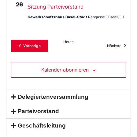
26
Sitzung Parteivorstand
Gewerkschaftshaus Basel-Stadt
Rebgasse 1,Basel,CH
Heute
Veranstaltungen
Veransta
Vorherige
Nächste
Kalender abonnieren
Delegiertenversammlung
Parteivorstand
Geschäftsleitung