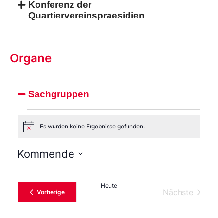
Konferenz der
Quartiervereinspraesidien
Organe
Sachgruppen
Es wurden keine Ergebnisse gefunden.
Notice
Kommende
Wählen
Sie
das
Heute
Datum
Verans
Nächste
Veranstaltungen
Vorherige
aus.