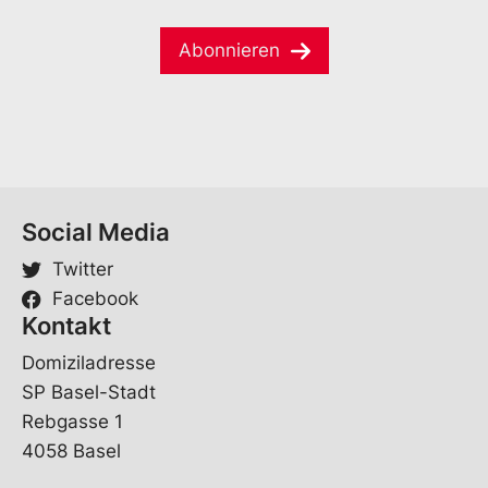
m
a
e
e
i
*
V
Abonnieren
l
o
*
r
n
a
m
e
Social Media
Twitter
Facebook
Kontakt
Domiziladresse
SP Basel-Stadt
Rebgasse 1
4058 Basel