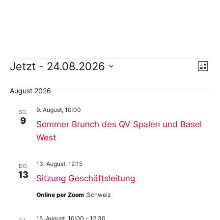
Ans
Ve
Jetzt
 - 
24.08.2026
Liste
An
Wählen
Nav
Sie
August 2026
das
Datum
9. August, 10:00
aus.
SO.
9
Sommer Brunch des QV Spalen und Basel
West
13. August, 12:15
DO.
13
Sitzung Geschäftsleitung
Online per Zoom
,Schweiz
15. August, 10:00
-
12:30