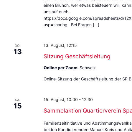
einen Brunch, wer etwas beisteuern will, kann
uns auf euch.
https://docs.google.com/spreadsheets/d
usp=sharing Bei Fragen […]
13. August, 12:15
DO.
13
Sitzung Geschäftsleitung
Online per Zoom
,Schweiz
Online-Sitzung der Geschäftsleitung der SP B
15. August, 10:00
-
12:30
SA.
15
Sammelaktion Quartierverein Sp
Familienzeitinitiative und Abstimmungswahlka
beiden Kandidierenden Manuel Kreis und Anita 