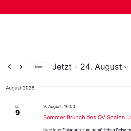
Jetzt
 - 
24. August
Heute
Wählen
Sie
das
August 2026
Datum
aus.
9. August, 10:00
SO.
9
Sommer Brunch des QV Spalen u
Herzliche Einladung zum gemütlichen Beisa