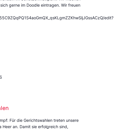
 sich gerne im Doodle eintragen. Wir freuen
/12X55C9ZQqPQ1S4aoGmQX_qsKLgmZZKhwSljJGssACzQ/edit?
S
alen
mpf: Für die Gerichtswahlen treten unsere
Heer an. Damit sie erfolgreich sind,