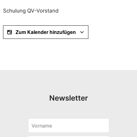
Schulung QV-Vorstand
Zum Kalender hinzufügen
Newsletter
*
V
E
o
-
r
M