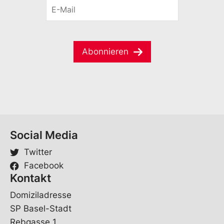
E
n
a
-
a
i
M
m
l
a
e
V
i
*
o
Abonnieren
l
r
*
n
a
m
e
Social Media
Twitter
Facebook
Kontakt
Domiziladresse
SP Basel-Stadt
Rebgasse 1