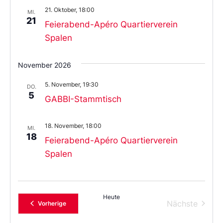
21. Oktober, 18:00
MI.
21
Feierabend-Apéro Quartierverein
Spalen
November 2026
5. November, 19:30
DO.
5
GABBI-Stammtisch
18. November, 18:00
MI.
18
Feierabend-Apéro Quartierverein
Spalen
Heute
Verans
Nächste
Veranstaltungen
Vorherige