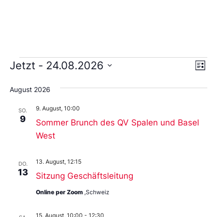
Ans
Ve
Jetzt
 - 
24.08.2026
Liste
An
Wählen
Nav
Sie
August 2026
das
Datum
9. August, 10:00
aus.
SO.
9
Sommer Brunch des QV Spalen und Basel
West
13. August, 12:15
DO.
13
Sitzung Geschäftsleitung
Online per Zoom
,Schweiz
15. August, 10:00
-
12:30