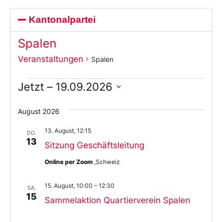
Kantonalpartei
Spalen
Veranstaltungen
Spalen
Jetzt
 – 
19.09.2026
Wählen
Sie
August 2026
das
Datum
13. August, 12:15
aus.
DO.
13
Sitzung Geschäftsleitung
Online per Zoom
,Schweiz
15. August, 10:00
–
12:30
SA.
15
Sammelaktion Quartierverein Spalen