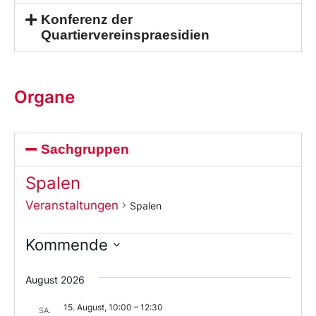
Konferenz der
Quartiervereinspraesidien
Organe
Sachgruppen
Spalen
Veranstaltungen
Spalen
Kommende
Wählen
Sie
August 2026
das
Datum
15. August, 10:00
–
12:30
aus.
SA.