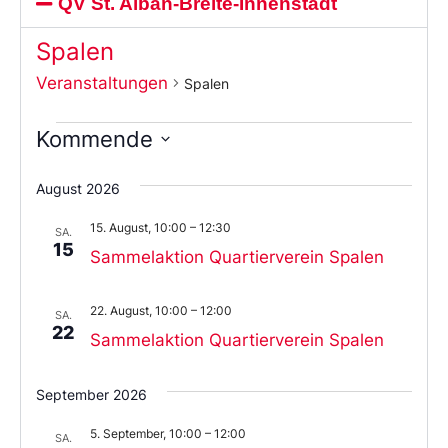
QV St. Alban-Breite-Innenstadt
Spalen
Veranstaltungen
Spalen
Kommende
Wählen
Sie
August 2026
das
Datum
15. August, 10:00
–
12:30
aus.
SA.
15
Sammelaktion Quartierverein Spalen
22. August, 10:00
–
12:00
SA.
22
Sammelaktion Quartierverein Spalen
September 2026
5. September, 10:00
–
12:00
SA.