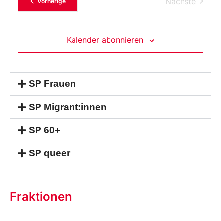
Verans
Nächste
Veranstaltungen
Vorherige
Kalender abonnieren
SP Frauen
SP Migrant:innen
SP 60+
SP queer
Fraktionen