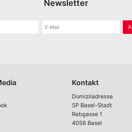
Newsletter
E
A
-
M
a
i
l
*
Media
Kontakt
Domiziladresse
ook
SP Basel-Stadt
Rebgasse 1
4058 Basel