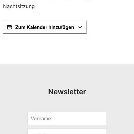
Nachtsitzung
Zum Kalender hinzufügen
Newsletter
V
V
o
o
r
r
E
n
n