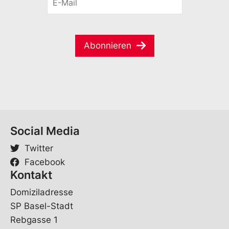
-
a
a
M
m
m
a
e
e
i
*
S
Abonnieren
l
p
*
r
a
c
h
e
*
Social Media
Twitter
Facebook
Kontakt
Domiziladresse
SP Basel-Stadt
Rebgasse 1