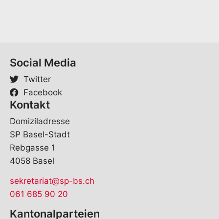
i
l
V
o
r
n
Social Media
a
m
Twitter
e
Facebook
Kontakt
Domiziladresse
SP Basel-Stadt
Rebgasse 1
4058 Basel
sekretariat@sp-bs.ch
061 685 90 20
Kantonalparteien