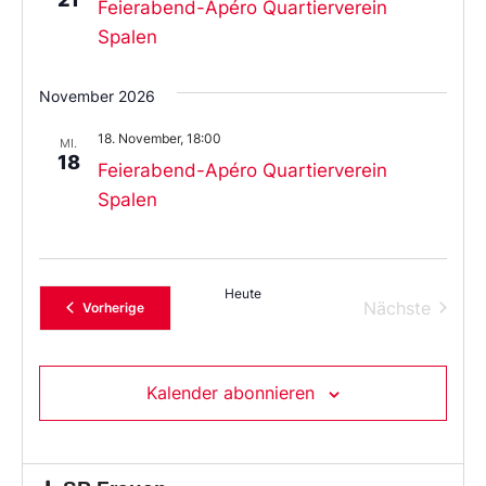
Feierabend-Apéro Quartierverein
Spalen
November 2026
18. November, 18:00
MI.
18
Feierabend-Apéro Quartierverein
Spalen
Heute
Verans
Nächste
Veranstaltungen
Vorherige
Kalender abonnieren