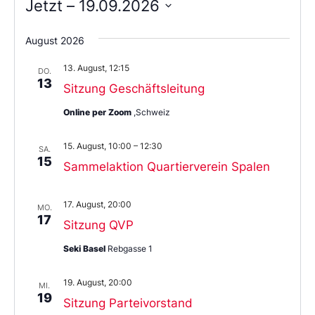
Jetzt
 – 
19.09.2026
Wählen
Sie
August 2026
das
Datum
13. August, 12:15
aus.
DO.
13
Sitzung Geschäftsleitung
Online per Zoom
,Schweiz
15. August, 10:00
–
12:30
SA.
15
Sammelaktion Quartierverein Spalen
17. August, 20:00
MO.
17
Sitzung QVP
Seki Basel
Rebgasse 1
19. August, 20:00
MI.
19
Sitzung Parteivorstand