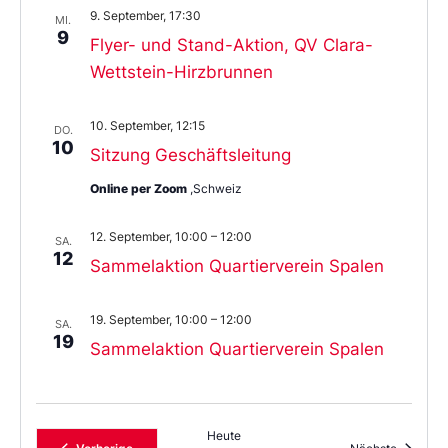
9. September, 17:30
MI.
9
Flyer- und Stand-Aktion, QV Clara-
Wettstein-Hirzbrunnen
10. September, 12:15
DO.
10
Sitzung Geschäftsleitung
Online per Zoom
,Schweiz
12. September, 10:00
–
12:00
SA.
12
Sammelaktion Quartierverein Spalen
19. September, 10:00
–
12:00
SA.
19
Sammelaktion Quartierverein Spalen
Heute
Veranstaltungen
Veransta