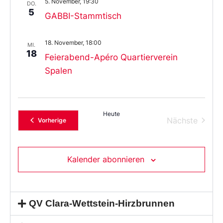
5. November, 19:30
DO.
5
GABBI-Stammtisch
18. November, 18:00
MI.
18
Feierabend-Apéro Quartierverein
Spalen
Heute
Verans
Nächste
Veranstaltungen
Vorherige
Kalender abonnieren
QV Clara-Wettstein-Hirzbrunnen