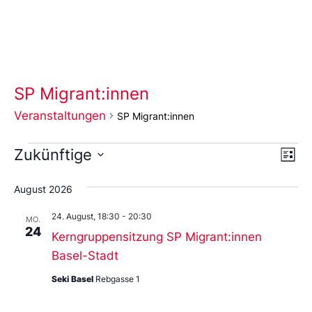
SP Migrant:innen
Veranstaltungen
SP Migrant:innen
Ans
Ve
Zukünftige
Liste
An
Wählen
Nav
Sie
August 2026
das
Datum
24. August, 18:30
-
20:30
aus.
MO.
24
Kerngruppensitzung SP Migrant:innen
Basel-Stadt
Seki Basel
Rebgasse 1