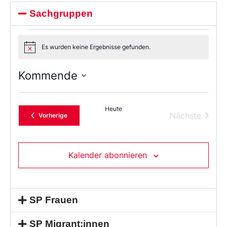
Sachgruppen
Es wurden keine Ergebnisse gefunden.
Notice
Kommende
Wählen
Sie
das
Heute
Datum
Verans
Nächste
Veranstaltungen
Vorherige
aus.
Kalender abonnieren
SP Frauen
SP Migrant:innen