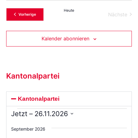
Heute
Vera
Nächste
Veranstaltungen
Vorherige
Kalender abonnieren
Kantonalpartei
Kantonalpartei
Jetzt
 – 
26.11.2026
Wählen
Sie
September 2026
das
Datum