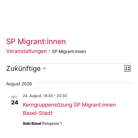
SP Migrant:innen
Veranstaltungen
SP Migrant:innen
Ans
Ve
Zukünftige
Liste
An
Wählen
Nav
Sie
August 2026
das
Datum
24. August, 18:30
-
20:30
aus.
MO.
24
Kerngruppensitzung SP Migrant:innen
Basel-Stadt
Seki Basel
Rebgasse 1