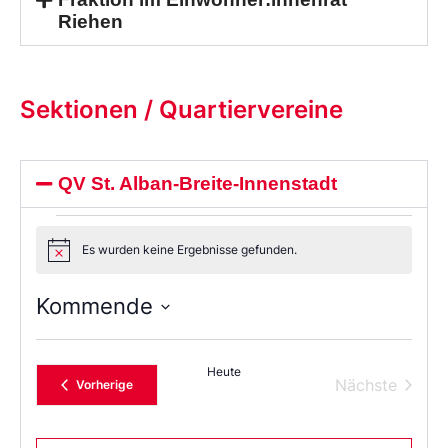
Riehen
Sektionen / Quartiervereine
QV St. Alban-Breite-Innenstadt
Es wurden keine Ergebnisse gefunden.
Notice
Kommende
Wählen
Sie
das
Heute
Datum
Verans
Nächste
Veranstaltungen
Vorherige
aus.