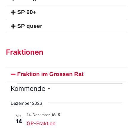
SP 60+
SP queer
Fraktionen
Fraktion im Grossen Rat
Kommende
Wählen
Sie
Dezember 2026
das
Datum
14. Dezember, 18:15
aus.
MO.
14
GR-Fraktion