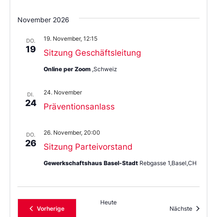
November 2026
19. November, 12:15
DO.
19
Sitzung Geschäftsleitung
Online per Zoom
,Schweiz
24. November
DI.
24
Präventionsanlass
26. November, 20:00
DO.
26
Sitzung Parteivorstand
Gewerkschaftshaus Basel-Stadt
Rebgasse 1,Basel,CH
Heute
Veranstaltungen
Veransta
Vorherige
Nächste