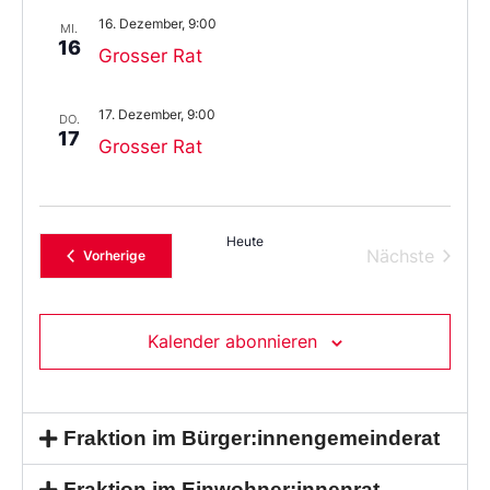
16. Dezember, 9:00
MI.
16
Grosser Rat
17. Dezember, 9:00
DO.
17
Grosser Rat
Heute
Verans
Nächste
Veranstaltungen
Vorherige
Kalender abonnieren
Fraktion im Bürger:innengemeinderat
Fraktion im Einwohner:innenrat