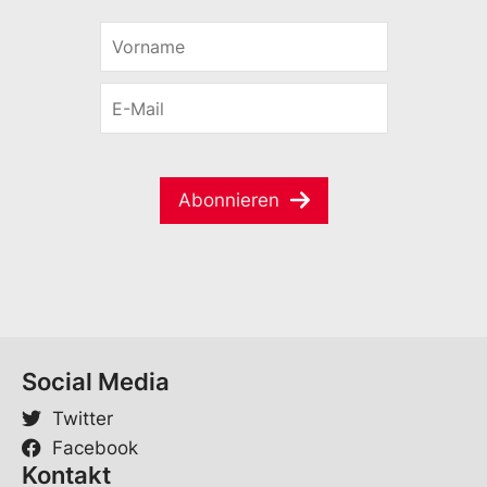
V
*
o
*
r
*
E
n
-
a
M
m
a
e
i
*
Abonnieren
l
*
Social Media
Twitter
Facebook
Kontakt