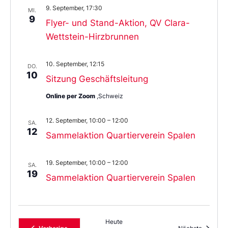
9. September, 17:30
MI.
9
Flyer- und Stand-Aktion, QV Clara-
Wettstein-Hirzbrunnen
10. September, 12:15
DO.
10
Sitzung Geschäftsleitung
Online per Zoom
,Schweiz
12. September, 10:00
–
12:00
SA.
12
Sammelaktion Quartierverein Spalen
19. September, 10:00
–
12:00
SA.
19
Sammelaktion Quartierverein Spalen
Heute
Veranstaltungen
Veransta