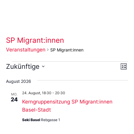
SP Migrant:innen
Veranstaltungen
SP Migrant:innen
Ans
Ve
Zukünftige
Liste
An
Wählen
Nav
Sie
August 2026
das
Datum
24. August, 18:30
-
20:30
aus.
MO.
24
Kerngruppensitzung SP Migrant:innen
Basel-Stadt
Seki Basel
Rebgasse 1