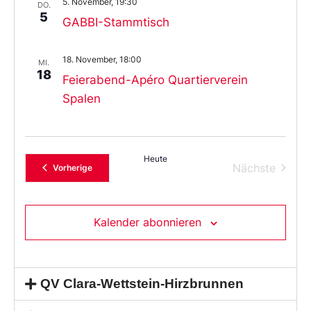
5. November, 19:30
DO.
5
GABBI-Stammtisch
18. November, 18:00
MI.
18
Feierabend-Apéro Quartierverein
Spalen
Heute
Verans
Nächste
Veranstaltungen
Vorherige
Kalender abonnieren
QV Clara-Wettstein-Hirzbrunnen