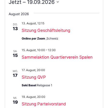
Jetzt
 – 
19.09.2026
Wählen
Sie
August 2026
das
Datum
13. August, 12:15
aus.
DO.
13
Sitzung Geschäftsleitung
Online per Zoom
,Schweiz
15. August, 10:00
–
12:30
SA.
15
Sammelaktion Quartierverein Spalen
17. August, 20:00
MO.
17
Sitzung QVP
Seki Basel
Rebgasse 1
19. August, 20:00
MI.
19
Sitzung Parteivorstand