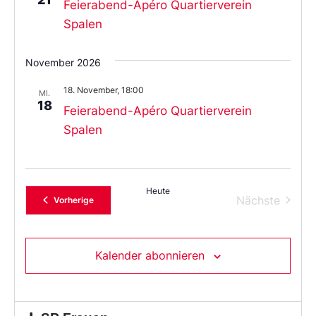
Feierabend-Apéro Quartierverein
Spalen
November 2026
18. November, 18:00
MI.
18
Feierabend-Apéro Quartierverein
Spalen
Heute
Verans
Nächste
Veranstaltungen
Vorherige
Kalender abonnieren