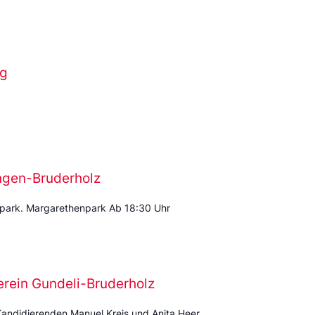
ng
ingen-Bruderholz
park. Margarethenpark Ab 18:30 Uhr
erein Gundeli-Bruderholz
Kandidierenden Manuel Kreis und Anita Heer