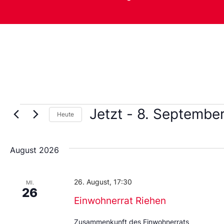
Jetzt
 - 
8. Septembe
Heute
Wählen
Sie
das
August 2026
Datum
aus.
26. August, 17:30
MI.
26
Einwohnerrat Riehen
Zusammenkunft des Einwohnerrats