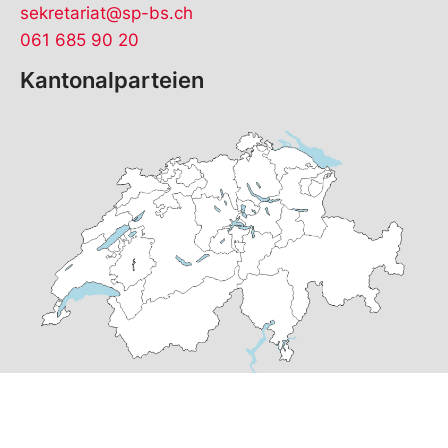
sekretariat@sp-bs.ch
061 685 90 20
Kantonalparteien
© Copyright
2026
SP Basel-Stadt | realisiert von
pr24