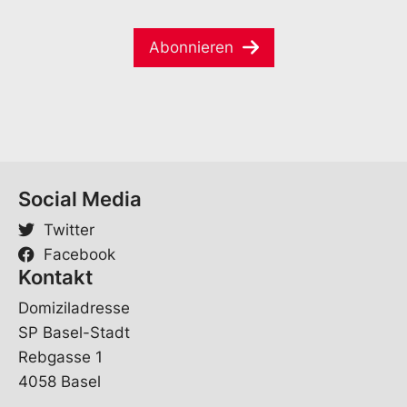
m
a
e
e
i
*
*
Abonnieren
l
*
*
Social Media
Twitter
Facebook
Kontakt
Domiziladresse
SP Basel-Stadt
Rebgasse 1
4058 Basel