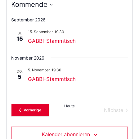
Kommende
Wählen
Sie
September 2026
das
Datum
15. September, 19:30
aus.
DI.
15
GABBI-Stammtisch
November 2026
5. November, 19:30
DO.
5
GABBI-Stammtisch
Heute
Verans
Nächste
Veranstaltungen
Vorherige
Kalender abonnieren