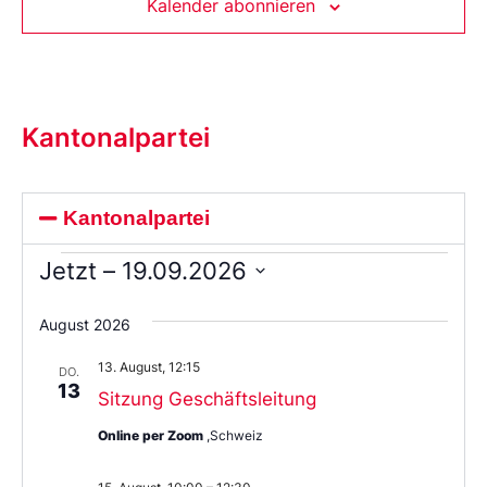
Kalender abonnieren
Kantonalpartei
Kantonalpartei
Jetzt
 – 
19.09.2026
Wählen
Sie
August 2026
das
Datum
13. August, 12:15
aus.
DO.
13
Sitzung Geschäftsleitung
Online per Zoom
,Schweiz