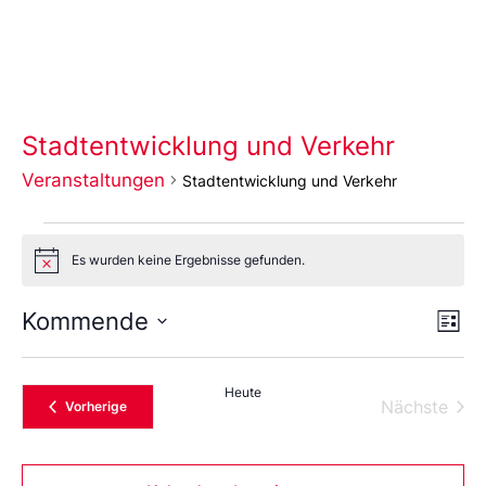
Stadtentwicklung und Verkehr
Veranstaltungen
Stadtentwicklung und Verkehr
Es wurden keine Ergebnisse gefunden.
Notice
Ans
Ve
Kommende
Liste
An
Wählen
Nav
Sie
das
Heute
Datum
Vera
Nächste
Veranstaltungen
Vorherige
aus.