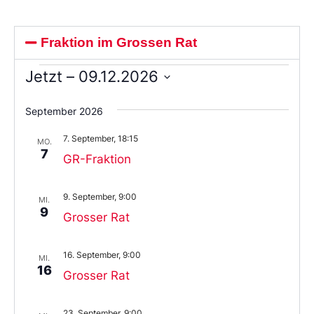
Fraktion im Grossen Rat
Jetzt
 – 
09.12.2026
Wählen
Sie
September 2026
das
Datum
7. September, 18:15
aus.
MO.
7
GR-Fraktion
9. September, 9:00
MI.
9
Grosser Rat
16. September, 9:00
MI.
16
Grosser Rat
23. September, 9:00