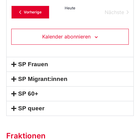
Sie
das
Heute
Datum
Verans
Nächste
Veranstaltungen
Vorherige
aus.
Kalender abonnieren
SP Frauen
SP Migrant:innen
SP 60+
SP queer
Fraktionen