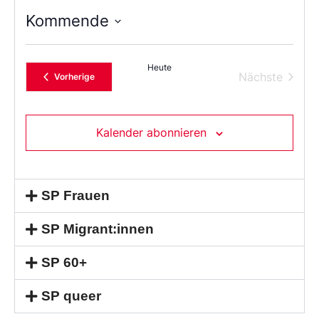
Kommende
Wählen
Sie
das
Heute
Datum
Verans
Nächste
Veranstaltungen
Vorherige
aus.
Kalender abonnieren
SP Frauen
SP Migrant:innen
SP 60+
SP queer