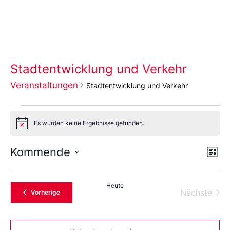
Stadtentwicklung und Verkehr
Veranstaltungen
Stadtentwicklung und Verkehr
Es wurden keine Ergebnisse gefunden.
Notice
Ans
Ve
Kommende
Liste
An
Wählen
Nav
Sie
das
Heute
Datum
Vera
Nächste
Veranstaltungen
Vorherige
aus.