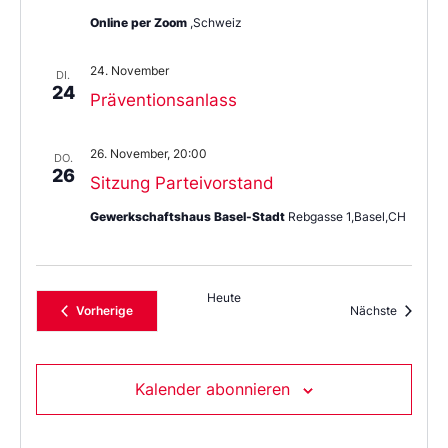
Online per Zoom
,Schweiz
24. November
DI.
24
Präventionsanlass
26. November, 20:00
DO.
26
Sitzung Parteivorstand
Gewerkschaftshaus Basel-Stadt
Rebgasse 1,Basel,CH
Heute
Veranstaltungen
Veransta
Vorherige
Nächste
Kalender abonnieren