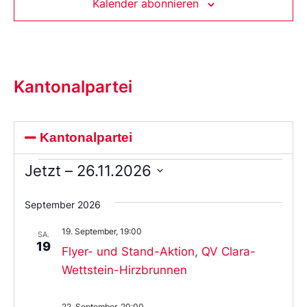
Kalender abonnieren
Kantonalpartei
Kantonalpartei
Jetzt
 – 
26.11.2026
Wählen
Sie
September 2026
das
Datum
19. September, 19:00
aus.
SA.
19
Flyer- und Stand-Aktion, QV Clara-
Wettstein-Hirzbrunnen
22. September, 20:00