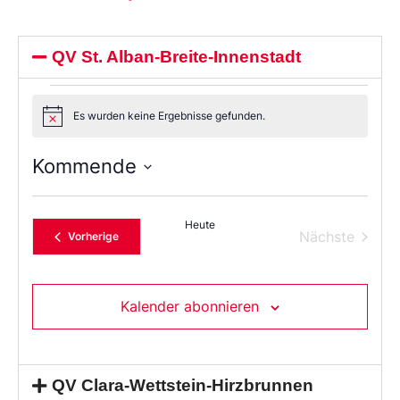
QV St. Alban-Breite-Innenstadt
Es wurden keine Ergebnisse gefunden.
Notice
Kommende
Wählen
Sie
das
Heute
Datum
Verans
Nächste
Veranstaltungen
Vorherige
aus.
Kalender abonnieren
QV Clara-Wettstein-Hirzbrunnen