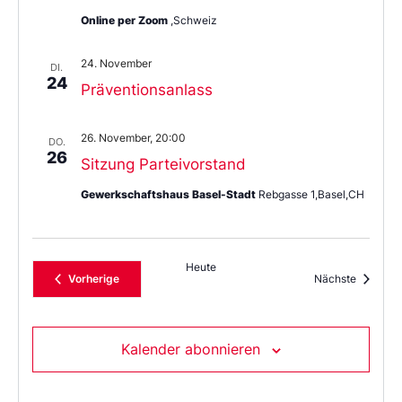
Online per Zoom
,Schweiz
24. November
DI.
24
Präventionsanlass
26. November, 20:00
DO.
26
Sitzung Parteivorstand
Gewerkschaftshaus Basel-Stadt
Rebgasse 1,Basel,CH
Heute
Veranstaltungen
Veransta
Vorherige
Nächste
Kalender abonnieren