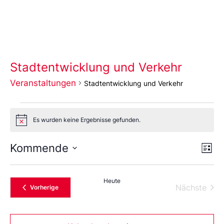
Stadtentwicklung und Verkehr
Veranstaltungen
Stadtentwicklung und Verkehr
Es wurden keine Ergebnisse gefunden.
Notice
Ans
Ve
Kommende
Liste
An
Wählen
Nav
Sie
das
Heute
Datum
Vera
Nächste
Veranstaltungen
Vorherige
aus.