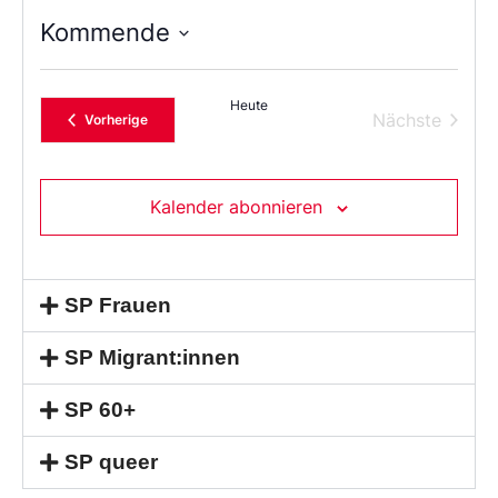
Kommende
Wählen
Sie
das
Heute
Datum
Verans
Nächste
Veranstaltungen
Vorherige
aus.
Kalender abonnieren
SP Frauen
SP Migrant:innen
SP 60+
SP queer