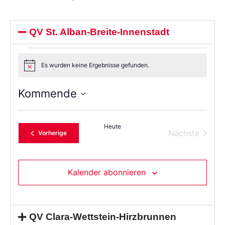
QV St. Alban-Breite-Innenstadt
Es wurden keine Ergebnisse gefunden.
Notice
Kommende
Wählen
Sie
das
Heute
Datum
Verans
Nächste
Veranstaltungen
Vorherige
aus.
Kalender abonnieren
QV Clara-Wettstein-Hirzbrunnen