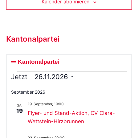
Kalender abonnieren
Kantonalpartei
Kantonalpartei
Jetzt
 – 
26.11.2026
Wählen
Sie
September 2026
das
Datum
19. September, 19:00
aus.
SA.
19
Flyer- und Stand-Aktion, QV Clara-
Wettstein-Hirzbrunnen
22. September, 20:00