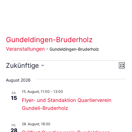
Gundeldingen-Bruderholz
Veranstaltungen
Gundeldingen-Bruderholz
Ans
Ve
Zukünftige
Liste
An
Wählen
Nav
Sie
August 2026
das
Datum
15. August, 11:00
-
13:00
aus.
SA.
15
Flyer- und Standaktion Quartierverein
Gundeli-Bruderholz
28. August, 18:30
FR.
28