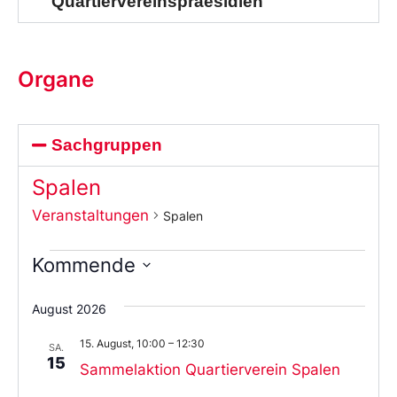
Quartiervereinspraesidien
Organe
Sachgruppen
Spalen
Veranstaltungen
Spalen
Kommende
Wählen
Sie
August 2026
das
Datum
15. August, 10:00
–
12:30
aus.
SA.
15
Sammelaktion Quartierverein Spalen