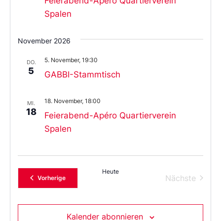
Feierabend-Apéro Quartierverein
Spalen
November 2026
5. November, 19:30
DO.
5
GABBI-Stammtisch
18. November, 18:00
MI.
18
Feierabend-Apéro Quartierverein
Spalen
Heute
Verans
Nächste
Veranstaltungen
Vorherige
Kalender abonnieren