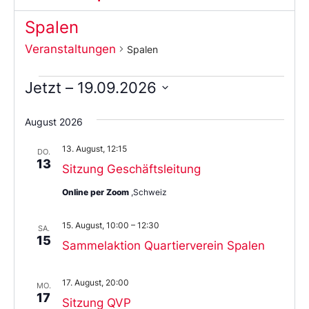
Spalen
Veranstaltungen
Spalen
Jetzt
 – 
19.09.2026
Wählen
Sie
August 2026
das
Datum
13. August, 12:15
aus.
DO.
13
Sitzung Geschäftsleitung
Online per Zoom
,Schweiz
15. August, 10:00
–
12:30
SA.
15
Sammelaktion Quartierverein Spalen
17. August, 20:00
MO.
17
Sitzung QVP