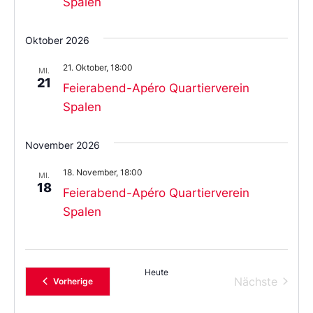
Spalen
Oktober 2026
21. Oktober, 18:00
MI.
21
Feierabend-Apéro Quartierverein
Spalen
November 2026
18. November, 18:00
MI.
18
Feierabend-Apéro Quartierverein
Spalen
Heute
Verans
Nächste
Veranstaltungen
Vorherige