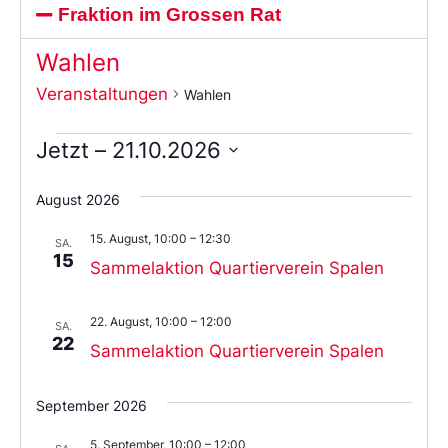
Fraktion im Grossen Rat
Wahlen
Veranstaltungen
Wahlen
Jetzt
 – 
21.10.2026
Wählen
Sie
August 2026
das
Datum
15. August, 10:00
–
12:30
aus.
SA.
15
Sammelaktion Quartierverein Spalen
22. August, 10:00
–
12:00
SA.
22
Sammelaktion Quartierverein Spalen
September 2026
5. September, 10:00
–
12:00