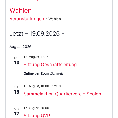
Wahlen
Veranstaltungen
Wahlen
Jetzt
 – 
19.09.2026
Wählen
Sie
August 2026
das
Datum
13. August, 12:15
aus.
DO.
13
Sitzung Geschäftsleitung
Online per Zoom
,Schweiz
15. August, 10:00
–
12:30
SA.
15
Sammelaktion Quartierverein Spalen
17. August, 20:00
MO.
17
Sitzung QVP