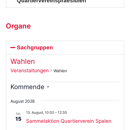
Quartiervereinspraesidien
Organe
Sachgruppen
Wahlen
Veranstaltungen
Wahlen
Kommende
Wählen
Sie
August 2026
das
Datum
15. August, 10:00
–
12:30
aus.
SA.
15
Sammelaktion Quartierverein Spalen