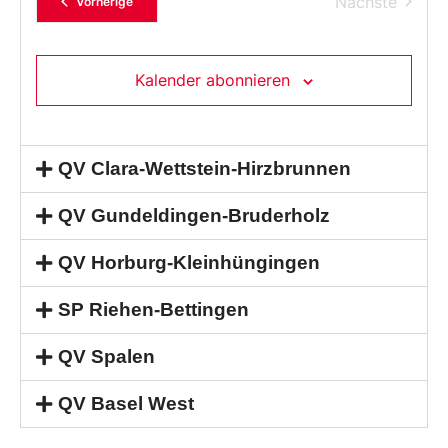
Verans
Nächste
Veranstaltungen
Vorherige
Kalender abonnieren
QV Clara-Wettstein-Hirzbrunnen
QV Gundeldingen-Bruderholz
QV Horburg-Kleinhüngingen
SP Riehen-Bettingen
QV Spalen
QV Basel West