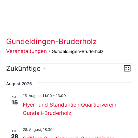
Gundeldingen-Bruderholz
Veranstaltungen
Gundeldingen-Bruderholz
Ans
Ve
Zukünftige
Liste
An
Wählen
Nav
Sie
August 2026
das
Datum
15. August, 11:00
-
13:00
aus.
SA.
15
Flyer- und Standaktion Quartierverein
Gundeli-Bruderholz
28. August, 18:30
FR.
28