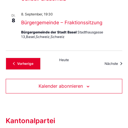
8. September, 19:30
DI.
8
Bürgergemeinde – Fraktionssitzung
Bürgergemeinde der Stadt Basel
Stadthausgasse
13,Basel,Schweiz,Schweiz
Heute
Veranstaltungen
Veran
Vorherige
Nächste
Kalender abonnieren
Kantonalpartei