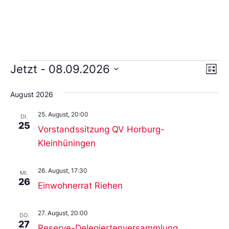
Ans
Ve
Jetzt
 - 
08.09.2026
Liste
An
Wählen
Nav
Sie
August 2026
das
Datum
25. August, 20:00
aus.
DI.
25
Vorstandssitzung QV Horburg-
Kleinhüningen
26. August, 17:30
MI.
26
Einwohnerrat Riehen
27. August, 20:00
DO.
27
Reserve-Delegiertenversammlung