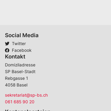
M
a
i
l
E
-
M
Social Media
a
i
Twitter
l
Facebook
Kontakt
Domiziladresse
SP Basel-Stadt
Rebgasse 1
4058 Basel
sekretariat@sp-bs.ch
061 685 90 20